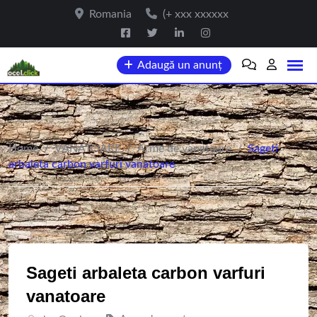
Skip
Romania
(+ xxx xxxxxx
to
content
Adaugă un anunț
Home
/
VANATOARE
/
Arme de vanatoare
/
Sageti
arbaleta carbon varfuri vanatoare
Sageti arbaleta carbon varfuri
vanatoare