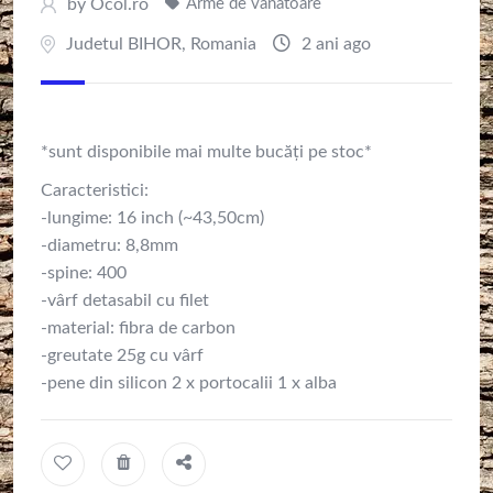
by
Ocol.ro
Arme de vanatoare
Judetul BIHOR
,
Romania
2 ani ago
*sunt disponibile mai multe bucăți pe stoc*
Caracteristici:
-lungime: 16 inch (~43,50cm)
-diametru: 8,8mm
-spine: 400
-vârf detasabil cu filet
-material: fibra de carbon
-greutate 25g cu vârf
-pene din silicon 2 x portocalii 1 x alba