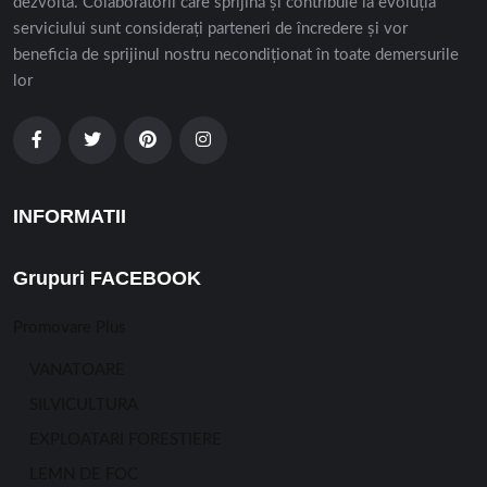
dezvolta. Colaboratorii care sprijină și contribuie la evoluția
serviciului sunt considerați parteneri de încredere și vor
beneficia de sprijinul nostru necondiționat în toate demersurile
lor
INFORMATII
Grupuri FACEBOOK
Promovare Plus
VANATOARE
SILVICULTURA
EXPLOATARI FORESTIERE
LEMN DE FOC