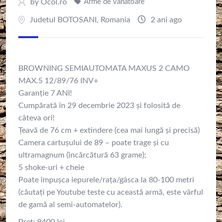
by
Ocol.ro
Arme de vanatoare
Judetul BOTOSANI
,
Romania
2 ani ago
BROWNING SEMIAUTOMATA MAXUS 2 CAMO
MAX.5 12/89/76 INV+
Garanție 7 ANI!
Cumpărată în 29 decembrie 2023 și folosită de
câteva ori!
Țeavă de 76 cm + extindere (cea mai lungă și precisă)
Camera cartușului de 89 – poate trage și cu
ultramagnum (încărcătură 63 grame);
5 shoke-uri + cheie
Poate împușca iepurele/rața/gâsca la 80-100 metri
(căutați pe Youtube teste cu această armă, este vârful
de gamă al semi-automatelor).