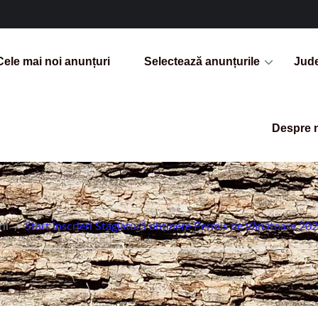
Cele mai noi anunțuri
Selectează anunțurile
Jud
Despre 
ii
/
Start înscrieri Stagiatură obținere Permis de Vânătoare 202