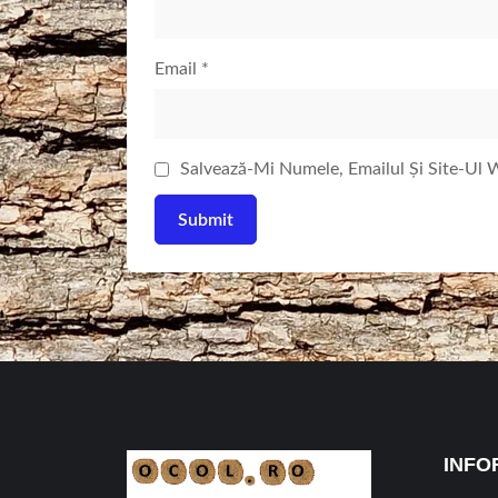
Email
*
Salvează-Mi Numele, Emailul Și Site-Ul
INFO