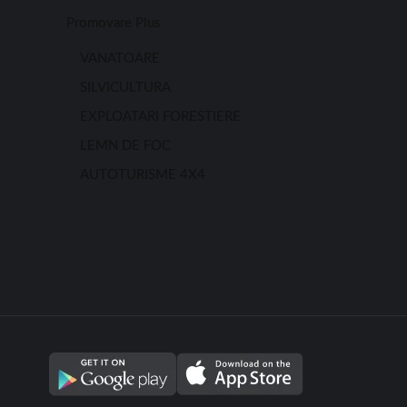
Promovare Plus
VANATOARE
SILVICULTURA
EXPLOATARI FORESTIERE
LEMN DE FOC
AUTOTURISME 4X4