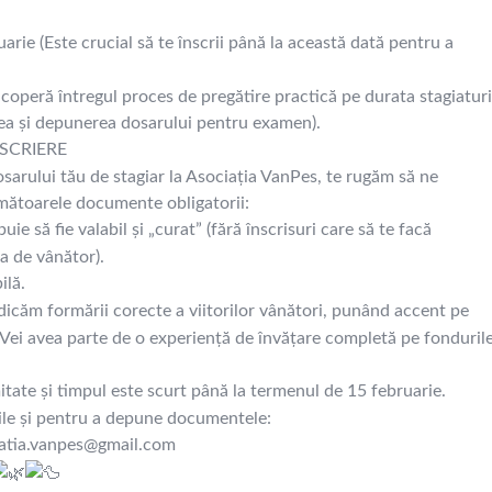
arie (Este crucial să te înscrii până la această dată pentru a
operă întregul proces de pregătire practică pe durata stagiaturi
rea și depunerea dosarului pentru examen).
SCRIERE
osarului tău de stagiar la Asociația VanPes, te rugăm să ne
următoarele documente obligatorii:
uie să fie valabil și „curat” (fără înscrisuri care să te facă
a de vânător).
ilă.
icăm formării corecte a viitorilor vânători, punând accent pe
e. Vei avea parte de o experiență de învățare completă pe fonduril
e și timpul este scurt până la termenul de 15 februarie.
iile și pentru a depune documentele:
iatia.vanpes@gmail.com