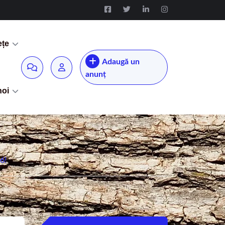
ețe
Adaugă un
anunț
noi
6!