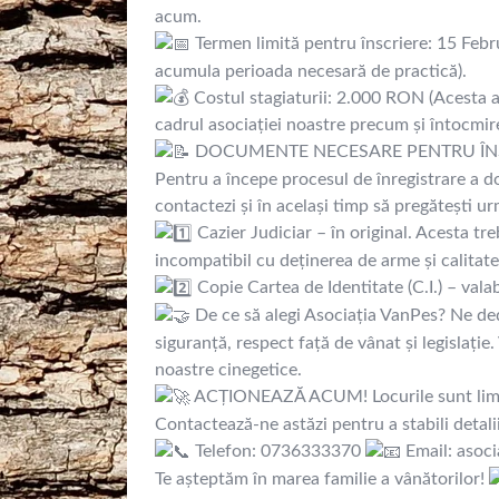
acum.
Termen limită pentru înscriere: 15 Febru
acumula perioada necesară de practică).
Costul stagiaturii: 2.000 RON (Acesta ac
cadrul asociației noastre precum și întocmi
DOCUMENTE NECESARE PENTRU ÎN
Pentru a începe procesul de înregistrare a d
contactezi și în același timp să pregătești 
Cazier Judiciar – în original. Acesta treb
incompatibil cu deținerea de arme și calitate
Copie Cartea de Identitate (C.I.) – valab
De ce să alegi Asociația VanPes? Ne ded
siguranță, respect față de vânat și legislați
noastre cinegetice.
ACȚIONEAZĂ ACUM! Locurile sunt limitat
Contactează-ne astăzi pentru a stabili detal
Telefon: 0736333370
Email: asoc
Te așteptăm în marea familie a vânătorilor!