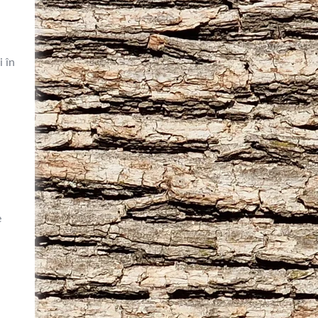
i în
e