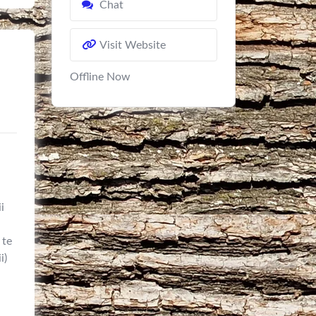
Chat
Visit Website
Offline Now
i
 te
i)