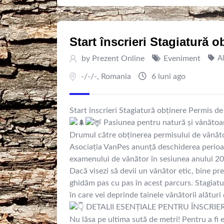
Start înscrieri Stagiatură 
by
Prezent Online
Eveniment
Al
-/-/-
,
Romania
6 luni ago
Start înscrieri Stagiatură obținere Permis d
Pasiunea pentru natură și vânătoa
Drumul către obținerea permisului de vânăto
Asociația VanPes anunță deschiderea perioade
examenului de vânător în sesiunea anului 2
Dacă visezi să devii un vânător etic, bine pre
ghidăm pas cu pas în acest parcurs. Stagiatur
în care vei deprinde tainele vânătorii alătur
DETALII ESENȚIALE PENTRU ÎNSCRIE
Nu lăsa pe ultima sută de metri! Pentru a fi 