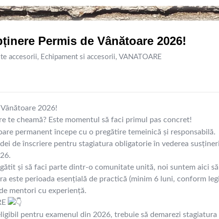
obținere Permis de Vânătoare 2026!
te accesorii
,
Echipament si accesorii
,
VANATOARE
e Vânătoare 2026!
re te cheamă? Este momentul să faci primul pas concret!
are permanent începe cu o pregătire temeinică și responsabilă.
i de înscriere pentru stagiatura obligatorie în vederea susțineri
026.
gătit și să faci parte dintr-o comunitate unită, noi suntem aici să
a este perioada esențială de practică (minim 6 luni, conform legi
i de mentori cu experiență.
RE
eligibil pentru examenul din 2026, trebuie să demarezi stagiatura