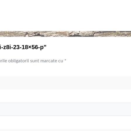
i-z8i-23-18×56-p”
ile obligatorii sunt marcate cu
*