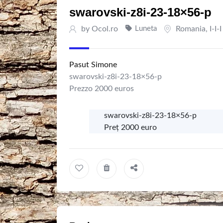
swarovski-z8i-23-18×56-p
by
Ocol.ro
Luneta
Romania
,
I-I-I
Pasut Simone
swarovski-z8i-23-18×56-p
Prezzo 2000 euros
swarovski-z8i-23-18×56-p
Preț 2000 euro