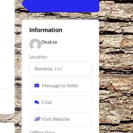
Information
Ocol.ro
Location
Romania
,
I-I-I
Message to Seller
Chat
Visit Website
Offline Now