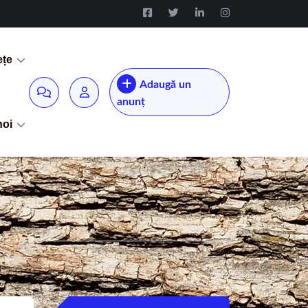
ețe
Adaugă un
anunț
noi