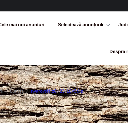
Cele mai noi anunțuri
Selectează anunțurile
Jud
Despre 
ii
/
Luneta
/
swarovski-z8i-23-18×56-p