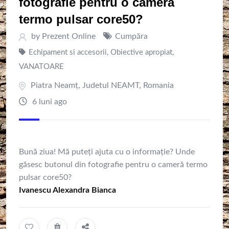
fotografie pentru o cameră
termo pulsar core50?
by
Prezent Online
Cumpăra
Echipament si accesorii
,
Obiective apropiat
,
VANATOARE
Piatra Neamţ
,
Judetul NEAMT
,
Romania
6 luni ago
Bună ziua! Mă puteți ajuta cu o informație? Unde
găsesc butonul din fotografie pentru o cameră termo
pulsar core50?
Ivanescu Alexandra Bianca