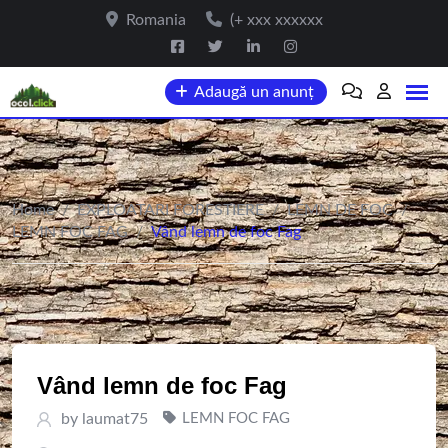
Skip
Romania
(+ xxx xxxxxx
to
content
Adaugă un anunț
Home
/
EXPLOATARI FORESTIERE
/
LEMN DE FOC
/
LEMN FOC FAG
/
Vând lemn de foc Fag
Vând lemn de foc Fag
by
laumat75
LEMN FOC FAG