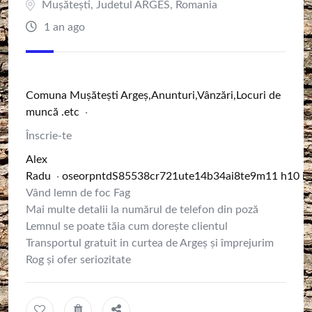
Mușătești
,
Judetul ARGES
,
Romania
1 an ago
Comuna Muşăteşti Argeș,Anunturi,Vânzări,Locuri de
muncă .etc
·
Înscrie-te
Alex
Radu
·
o
s
e
o
r
p
n
t
d
S
8
5
5
3
8
c
r
7
2
1
u
t
e
1
4
b
3
4
a
i
8
t
e
9
m
1
1
h
1
0
i
7
Vând lemn de foc Fag
Mai multe detalii la numărul de telefon din poză
Lemnul se poate tăia cum dorește clientul
Transportul gratuit in curtea de Argeș și împrejurim
Rog și ofer seriozitate