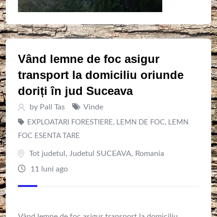
Vând lemne de foc asigur
transport la domiciliu oriunde
doriți în jud Suceava
by
Pall Tas
Vinde
EXPLOATARI FORESTIERE
,
LEMN DE FOC
,
LEMN
FOC ESENTA TARE
Tot judetul
,
Judetul SUCEAVA
,
Romania
11 luni ago
Vând lemne de foc asigur transport la domiciliu