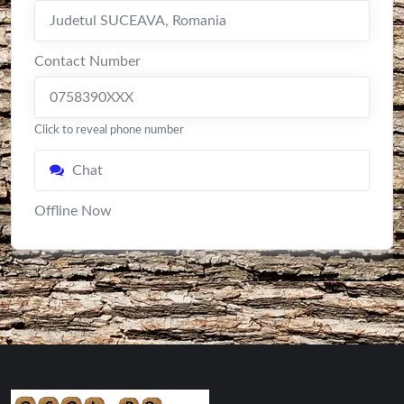
Judetul SUCEAVA
,
Romania
Contact Number
0758390XXX
Click to reveal phone number
Chat
Offline Now