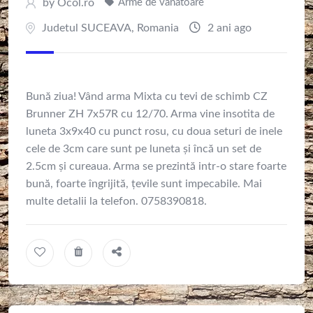
by
Ocol.ro
Arme de vanatoare
Judetul SUCEAVA
,
Romania
2 ani ago
Bună ziua! Vând arma Mixta cu tevi de schimb CZ
Brunner ZH 7x57R cu 12/70. Arma vine insotita de
luneta 3x9x40 cu punct rosu, cu doua seturi de inele
cele de 3cm care sunt pe luneta și încă un set de
2.5cm și cureaua. Arma se prezintă intr-o stare foarte
bună, foarte îngrijită, țevile sunt impecabile. Mai
multe detalii la telefon. 0758390818.