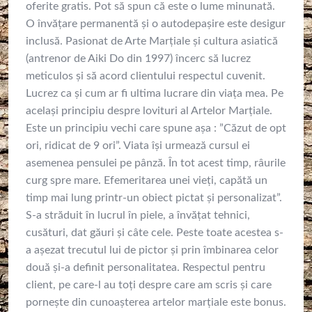
oferite gratis. Pot să spun că este o lume minunată.
O învățare permanentă și o autodepașire este desigur
inclusă. Pasionat de Arte Marțiale și cultura asiatică
(antrenor de Aiki Do din 1997) încerc să lucrez
meticulos și să acord clientului respectul cuvenit.
Lucrez ca și cum ar fi ultima lucrare din viața mea. Pe
același principiu despre lovituri al Artelor Marțiale.
Este un principiu vechi care spune așa : ”Căzut de opt
ori, ridicat de 9 ori”. Viata își urmează cursul ei
asemenea pensulei pe pânză. În tot acest timp, râurile
curg spre mare. Efemeritarea unei vieți, capătă un
timp mai lung printr-un obiect pictat și personalizat”.
S-a străduit în lucrul în piele, a învățat tehnici,
cusături, dat găuri și câte cele. Peste toate acestea s-
a așezat trecutul lui de pictor și prin îmbinarea celor
două și-a definit personalitatea. Respectul pentru
client, pe care-l au toți despre care am scris și care
pornește din cunoașterea artelor marțiale este bonus.