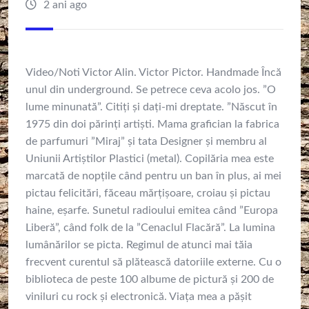
2 ani ago
Video/Noti Victor Alin. Victor Pictor. Handmade Încă
unul din underground. Se petrece ceva acolo jos. ”O
lume minunată”. Citiți și dați-mi dreptate. ”Născut în
1975 din doi părinți artiști. Mama grafician la fabrica
de parfumuri ”Miraj” și tata Designer și membru al
Uniunii Artiștilor Plastici (metal). Copilăria mea este
marcată de nopțile când pentru un ban în plus, ai mei
pictau felicitări, făceau mărțișoare, croiau și pictau
haine, eșarfe. Sunetul radioului emitea când ”Europa
Liberă”, când folk de la ”Cenaclul Flacără”. La lumina
lumânărilor se picta. Regimul de atunci mai tăia
frecvent curentul să plătească datoriile externe. Cu o
biblioteca de peste 100 albume de pictură și 200 de
viniluri cu rock și electronică. Viața mea a pășit