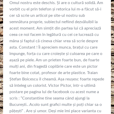
Omul nostru este deschis. Și are o cultură solidă. Am
vorbit cu el prin telefon și retorica lui m-a făcut să-i
cer să scrie un articol pe site-ul nostru sub
semnătura proprie, subiectul nefiind dezvăluibil la
acest moment. Am simțit din partea lui că apreciază
ceea ce noi facem în legătură cu cei ce lucrează cu
mâna și faptul că cineva chiar vrea să scrie despre
asta. Constant ! Îi apreciem munca, brațul cu care
împunge, forța cu care croiește și culoarea pe care o
așază pe piele. Am un prieten foarte bun, de foarte
mulți ani, din fragedă copilărie care este un pictor
foarte bine cotat, profesor de arte plastice. Traian
Ștefan Boicescu îl cheamă. Așa reușesc foarte repede
să înteleg un colorist. Victor Pictor, într-o ultimă
postare pe pagina lui de facebook cu acest nume a
scris : ”Constantine tine seama când ajungi la
București.. Acolo sunt grafici multe și poți chiar sa o
pățești” . Are și umor. Deși mie îmi place varianta cu