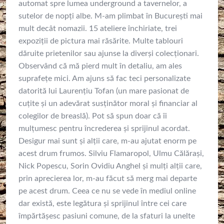
automat spre lumea underground a tavernelor, a
sutelor de nopți albe. M-am plimbat în București mai
mult decât nomazii. 15 ateliere închiriate, trei
expoziții de pictura mai răsărite. Multe tablouri
dăruite prietenilor sau ajunse la diverși colecționari.
Observând că mă pierd mult în detaliu, am ales
suprafețe mici. Am ajuns să fac teci personalizate
datorită lui Laurențiu Tofan (un mare pasionat de
cuțite și un adevărat susținător moral și financiar al
colegilor de breaslă). Pot să spun doar că îi
mulțumesc pentru încrederea și sprijinul acordat.
Desigur mai sunt și alții care, m-au ajutat enorm pe
acest drum frumos. Silviu Flamaropol, Ulmu Călărași,
Nick Popescu, Sorin Ovidiu Anghel și mulți alții care,
prin aprecierea lor, m-au făcut să merg mai departe
pe acest drum. Ceea ce nu se vede în mediul online
dar există, este legătura și sprijinul între cei care
împărtășesc pasiuni comune, de la sfaturi la unelte