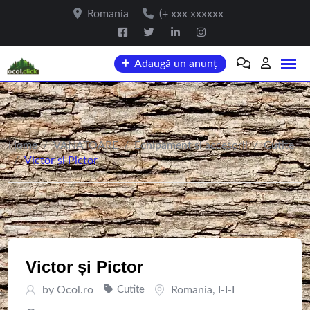
Skip
Romania
(+ xxx xxxxxx
to
content
Adaugă un anunț
Home
/
VANATOARE
/
Echipament si accesorii
/
Cutite
/
Victor și Pictor
Victor și Pictor
by
Ocol.ro
Cutite
Romania
,
I-I-I