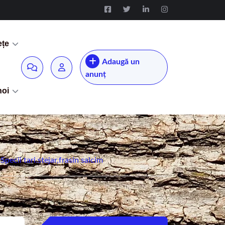
ețe
Adaugă un
anunț
noi
ecii tari.stejar,frasin salcim