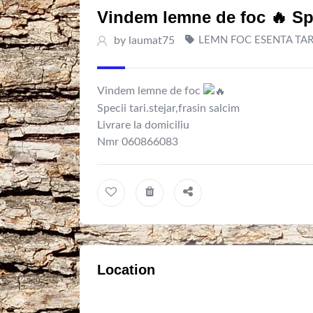
Vindem lemne de foc 🔥 Spec
by
laumat75
LEMN FOC ESENTA TA
Vindem lemne de foc
Specii tari.stejar,frasin salcim
Livrare la domiciliu
Nmr 060866083
Location