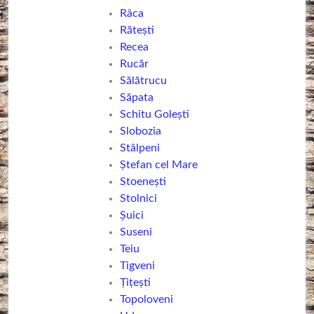
Râca
Rătești
Recea
Rucăr
Sălătrucu
Săpata
Schitu Golești
Slobozia
Stâlpeni
Ștefan cel Mare
Stoenești
Stolnici
Șuici
Suseni
Teiu
Tigveni
Țițești
Topoloveni