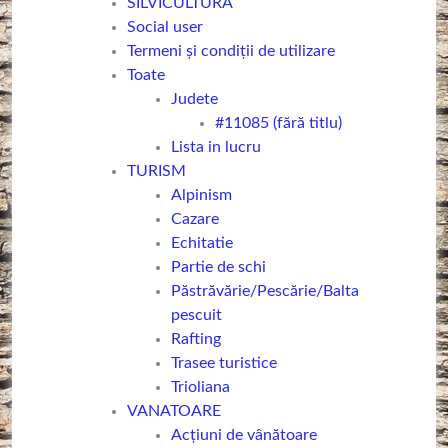
SILVICULTURA
Social user
Termeni și condiții de utilizare
Toate
Judete
#11085 (fără titlu)
Lista in lucru
TURISM
Alpinism
Cazare
Echitatie
Partie de schi
Păstrăvărie/Pescărie/Balta
pescuit
Rafting
Trasee turistice
Trioliana
VANATOARE
Acțiuni de vânătoare