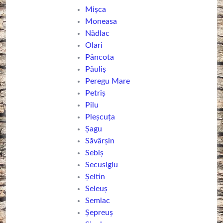
Mișca
Moneasa
Nădlac
Olari
Pâncota
Păuliș
Peregu Mare
Petriș
Pilu
Pleșcuța
Șagu
Săvârșin
Sebiş
Secusigiu
Șeitin
Seleuș
Semlac
Șepreuș