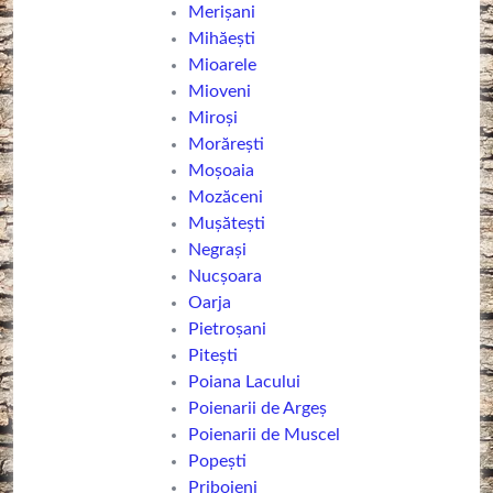
Merișani
Mihăești
Mioarele
Mioveni
Miroși
Morărești
Moșoaia
Mozăceni
Mușătești
Negrași
Nucșoara
Oarja
Pietroșani
Piteşti
Poiana Lacului
Poienarii de Argeș
Poienarii de Muscel
Popești
Priboieni