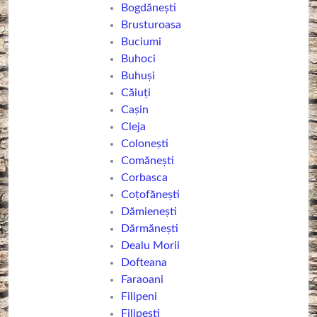
Bogdănești
Brusturoasa
Buciumi
Buhoci
Buhuşi
Căiuți
Cașin
Cleja
Colonești
Comăneşti
Corbasca
Coțofănești
Dămienești
Dărmăneşti
Dealu Morii
Dofteana
Faraoani
Filipeni
Filipești