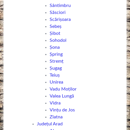
Sântimbru
Săsciori
Scărișoara
Sebeş
Șibot
Sohodol
Șona
Șpring
Stremț
Șugag
Teiuş
Unirea
Vadu Moților
Valea Lungă
Vidra
Vințu de Jos
Zlatna
Județul Arad