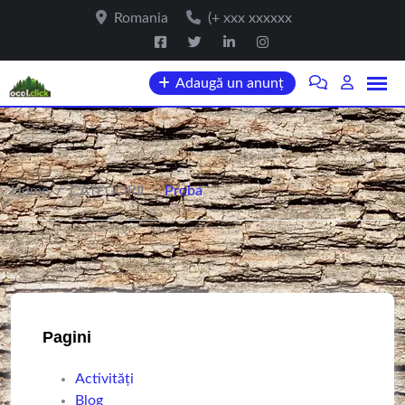
Romania
(+ xxx xxxxxx
Adaugă un anunț
Home
/
CATEGORII
/
Proba
Pagini
Activități
Blog