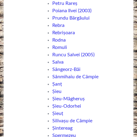
Petru Rareș
Poiana Ilvei (2003)
Prundu Bârgăului
Rebra
Rebrișoara
Rodna
Romuli
Runcu Salvei (2005)
Salva
Sângeorz-Băi
Sânmihaiu de Câmpie
Șanț
Șieu
Șieu-Măgheruș
Șieu-Odorhei
Șieuț
Silivașu de Câmpie
Șintereag
Spermezeu