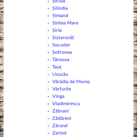
Șicula
Șilindia
Șimand
Sintea Mare
Șiria
Șiștarovăț
Socodor
Șofronea
Târnova
Tauț
Ususău
Vărădia de Mureș
Vârfurile
Vinga
Vladimirescu
Zăbrani
Zădăreni
Zărand
Zerind