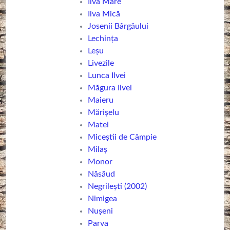
Ilva Mare
Ilva Mică
Josenii Bârgăului
Lechința
Leșu
Livezile
Lunca Ilvei
Măgura Ilvei
Maieru
Mărișelu
Matei
Miceștii de Câmpie
Milaș
Monor
Năsăud
Negrilești (2002)
Nimigea
Nușeni
Parva