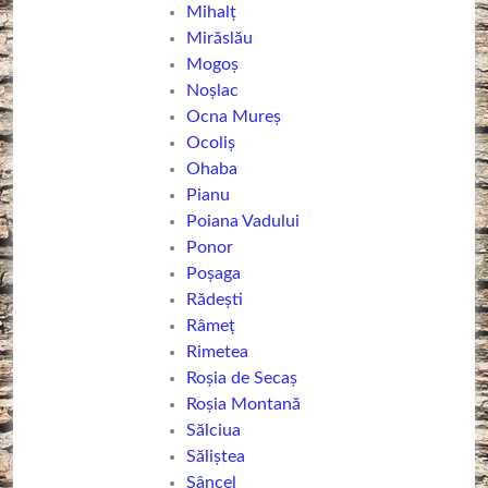
Mihalț
Mirăslău
Mogoș
Noșlac
Ocna Mureş
Ocoliș
Ohaba
Pianu
Poiana Vadului
Ponor
Poșaga
Rădești
Râmeț
Rimetea
Roșia de Secaș
Roșia Montană
Sălciua
Săliștea
Sâncel