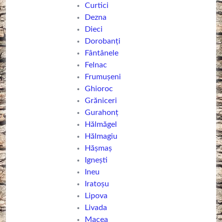
Curtici
Dezna
Dieci
Dorobanți
Fântânele
Felnac
Frumușeni
Ghioroc
Grăniceri
Gurahonț
Hălmăgel
Hălmagiu
Hășmaș
Ignești
Ineu
Iratoșu
Lipova
Livada
Macea