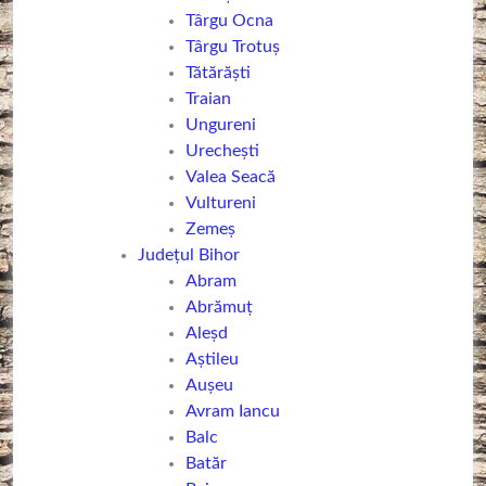
Târgu Ocna
Târgu Trotuș
Tătărăști
Traian
Ungureni
Urechești
Valea Seacă
Vultureni
Zemeș
Județul Bihor
Abram
Abrămuț
Aleşd
Aștileu
Aușeu
Avram Iancu
Balc
Batăr