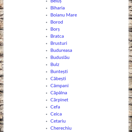
Beiuş
Biharia
Boianu Mare
Borod
Borș
Bratca
Brusturi
Budureasa
Buduslău
Bulz
Buntești
Căbești
Câmpani
Căpâlna
Cărpinet
Cefa
Ceica
Cetariu
Cherechiu