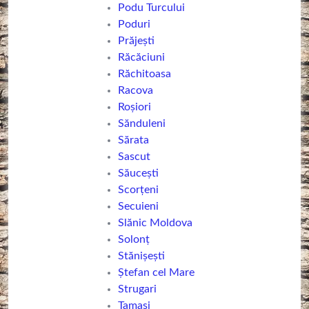
Podu Turcului
Poduri
Prăjești
Răcăciuni
Răchitoasa
Racova
Roșiori
Sănduleni
Sărata
Sascut
Săucești
Scorțeni
Secuieni
Slănic Moldova
Solonț
Stănișești
Ștefan cel Mare
Strugari
Tamași