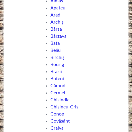
Almaș
Apateu
Arad
Archiș
Bârsa
Bârzava
Bata
Beliu
Birchiș
Bocsig
Brazii
Buteni
Cărand
Cermei
Chisindia
Chişineu-Criş
Conop
Covăsânț
Craiva