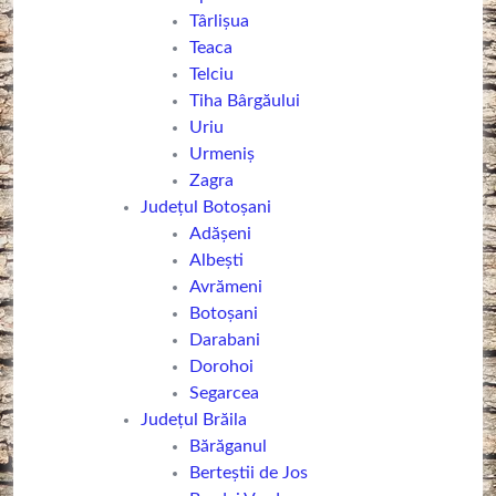
Târlișua
Teaca
Telciu
Tiha Bârgăului
Uriu
Urmeniș
Zagra
Județul Botoșani
Adășeni
Albești
Avrămeni
Botoşani
Darabani
Dorohoi
Segarcea
Județul Brăila
Bărăganul
Berteștii de Jos