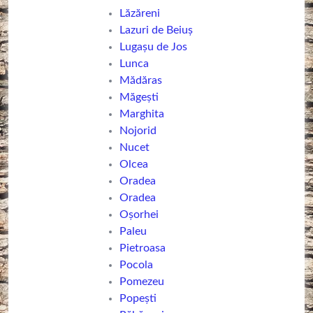
Lăzăreni
Lazuri de Beiuș
Lugașu de Jos
Lunca
Mădăras
Măgești
Marghita
Nojorid
Nucet
Olcea
Oradea
Oradea
Oșorhei
Paleu
Pietroasa
Pocola
Pomezeu
Popești