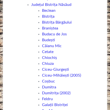
Județul Bistrița Năsăud
Beclean
Bistriţa
Bistrița Bârgăului
Braniștea
Budacu de Jos
Budești
Căianu Mic
Cetate
Chiochiș
Chiuza
Ciceu-Giurgești
Ciceu-Mihăiești (2005)
Coșbuc
Dumitra
Dumitrița (2002)
Feldru
Galații Bistriței