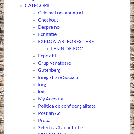
CATEGORII
Cele mai noi anunțuri
Checkout
Despre noi
Echitație
EXPLOATARI FORESTIERE
LEMN DE FOC
Expozitii
Grup vanatoare
Gutenberg
Înregistrare Socială
Inrg
lmt
My Account
Politică de confidențialitate
Post an Ad
Proba
Selectează anunțurile