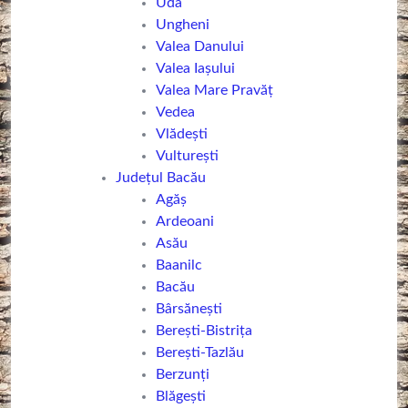
Uda
Ungheni
Valea Danului
Valea Iașului
Valea Mare Pravăț
Vedea
Vlădești
Vulturești
Județul Bacău
Agăș
Ardeoani
Asău
Baanilc
Bacău
Bârsănești
Berești-Bistrița
Berești-Tazlău
Berzunți
Blăgești