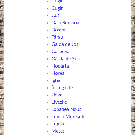
Cugir
Cugir
Cut
Daia Română
Doștat
Fărău
Galda de Jos
Gârbova
Gârda de Sus
Hopârta
Horea
Ighiu
Întregalde
Jidvei
Livezile
Lopadea Nouă
Lunca Mureșului
Lupșa
Meteș