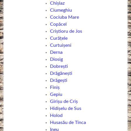
Chișlaz
Ciumeghiu
Cociuba Mare
Copăcel
Criștioru de Jos
Curățele
Curtuișeni
Derna
Diosig
Dobrești
Drăgănești
Drăgești
Finiș
Gepiu
Girișu de Criș
Hidișelu de Sus
Holod
Husasău de Tinca
Ineu