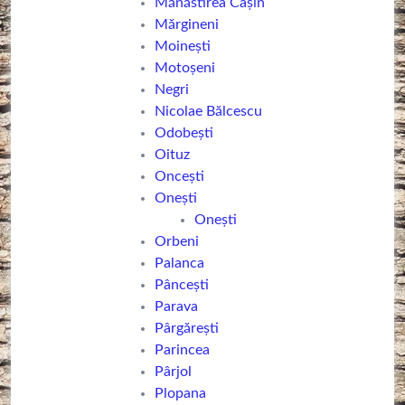
Mănăstirea Cașin
Mărgineni
Moineşti
Motoșeni
Negri
Nicolae Bălcescu
Odobești
Oituz
Oncești
Oneşti
Onești
Orbeni
Palanca
Pâncești
Parava
Pârgărești
Parincea
Pârjol
Plopana