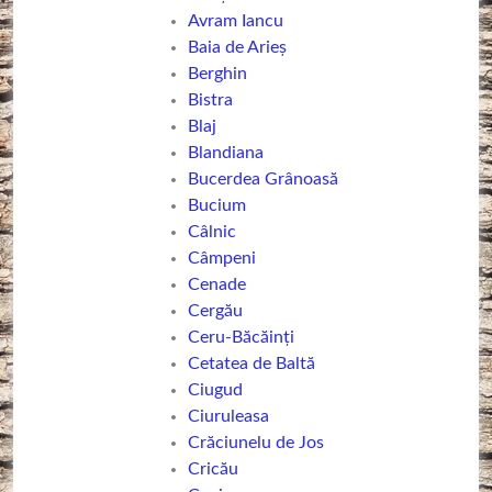
Avram Iancu
Baia de Arieş
Berghin
Bistra
Blaj
Blandiana
Bucerdea Grânoasă
Bucium
Câlnic
Câmpeni
Cenade
Cergău
Ceru-Băcăinți
Cetatea de Baltă
Ciugud
Ciuruleasa
Crăciunelu de Jos
Cricău