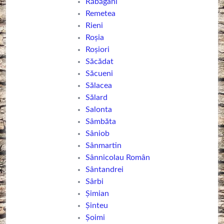
Răbăgani
Remetea
Rieni
Roșia
Roșiori
Săcădat
Săcueni
Sălacea
Sălard
Salonta
Sâmbăta
Sâniob
Sânmartin
Sânnicolau Român
Sântandrei
Sârbi
Șimian
Șinteu
Șoimi