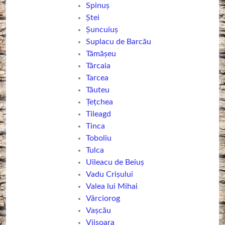
Spinuș
Ştei
Șuncuiuș
Suplacu de Barcău
Tămășeu
Tărcaia
Tarcea
Tăuteu
Țețchea
Tileagd
Tinca
Toboliu
Tulca
Uileacu de Beiuș
Vadu Crișului
Valea lui Mihai
Vârciorog
Vaşcău
Viișoara