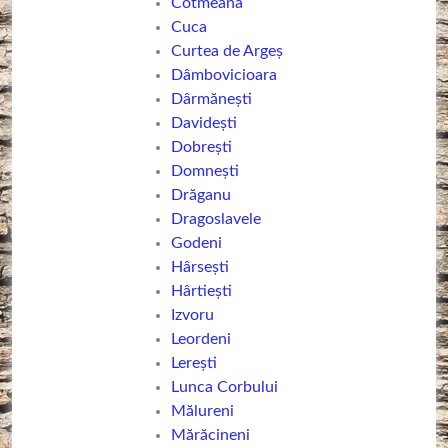
Cotmeana
Cuca
Curtea de Argeş
Dâmbovicioara
Dârmănești
Davidești
Dobrești
Domnești
Drăganu
Dragoslavele
Godeni
Hârsești
Hârtiești
Izvoru
Leordeni
Lerești
Lunca Corbului
Mălureni
Mărăcineni