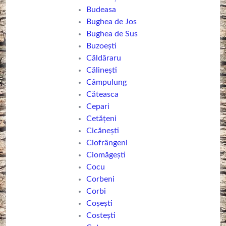
Budeasa
Bughea de Jos
Bughea de Sus
Buzoești
Căldăraru
Călinești
Câmpulung
Căteasca
Cepari
Cetățeni
Cicănești
Ciofrângeni
Ciomăgești
Cocu
Corbeni
Corbi
Coșești
Costeşti