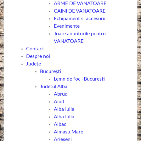
ARME DE VANATOARE
CAINI DE VANATOARE
Echipament si accesorii
Evenimente
Toate anunțurile pentru
VANATOARE
Contact
Despre noi
Județe
Bucureşti
Lemn de foc -Bucuresti
Judetul Alba
Abrud
Aiud
Alba Iulia
Alba Iulia
Albac
Almașu Mare
Arieșeni