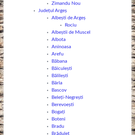
Zimandu Nou
Județul Argeș
Albești de Argeș
Rociu
Albeștii de Muscel
Albota
Aninoasa
Arefu
Băbana
Băiculești
Bălilești
Bârla
Bascov
Beleți-Negrești
Berevoești
Bogați
Boteni
Bradu
Brăduleț