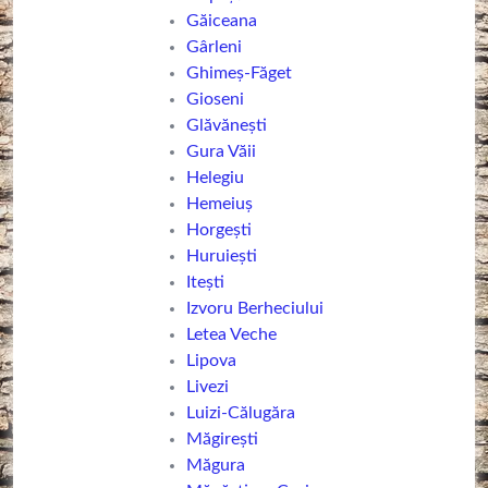
Găiceana
Gârleni
Ghimeș-Făget
Gioseni
Glăvănești
Gura Văii
Helegiu
Hemeiuș
Horgești
Huruiești
Itești
Izvoru Berheciului
Letea Veche
Lipova
Livezi
Luizi-Călugăra
Măgirești
Măgura