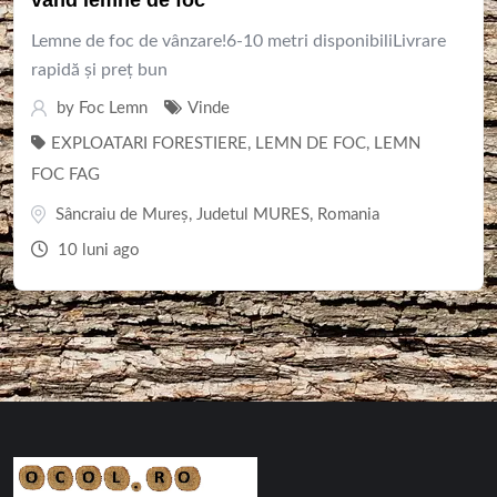
Lemne de foc de vânzare!6-10 metri disponibiliLivrare
rapidă și preț bun
by
Foc Lemn
Vinde
EXPLOATARI FORESTIERE
,
LEMN DE FOC
,
LEMN
FOC FAG
Sâncraiu de Mureș
,
Judetul MURES
,
Romania
10 luni ago