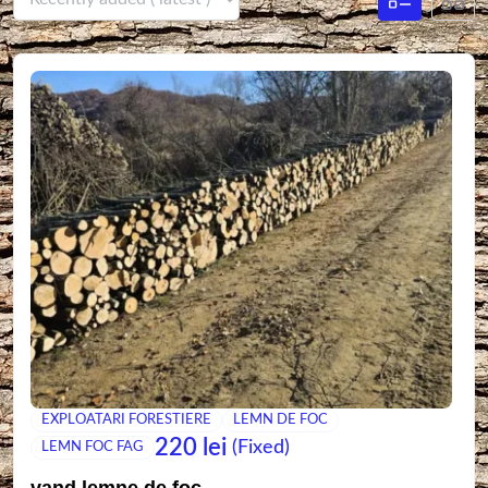
EXPLOATARI FORESTIERE
LEMN DE FOC
220
lei
(Fixed)
LEMN FOC FAG
vand lemne de foc