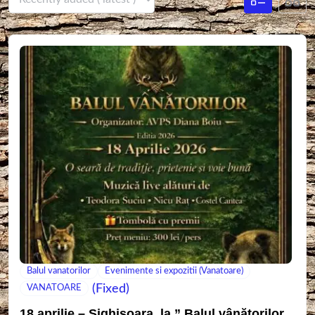
Balul vanatorilor
Evenimente si expozitii (Vanatoare)
(Fixed)
VANATOARE
18 aprilie – Sighișoara, la ” Balul vânătorilor