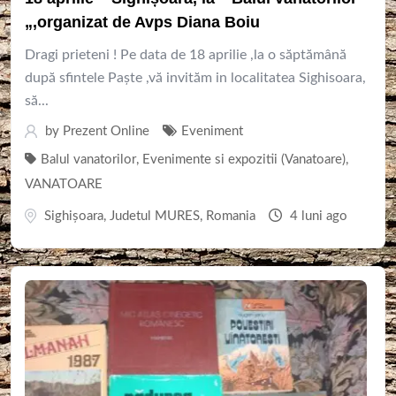
„,organizat de Avps Diana Boiu
Dragi prieteni ! Pe data de 18 aprilie ,la o săptămână
după sfintele Paște ,vă invităm in localitatea Sighisoara,
să...
by
Prezent Online
Eveniment
Balul vanatorilor
,
Evenimente si expozitii (Vanatoare)
,
VANATOARE
Sighişoara
,
Judetul MURES
,
Romania
4 luni ago