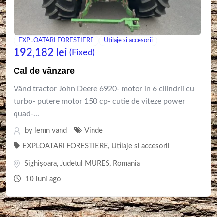
EXPLOATARI FORESTIERE
Utilaje si accesorii
192,182
lei
(Fixed)
Cal de vânzare
Vând tractor John Deere 6920- motor in 6 cilindrii cu
turbo- putere motor 150 cp- cutie de viteze power
quad-...
by
lemn vand
Vinde
EXPLOATARI FORESTIERE
,
Utilaje si accesorii
Sighişoara
,
Judetul MURES
,
Romania
10 luni ago