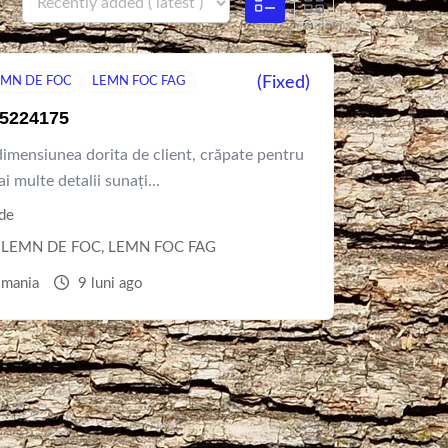
(Fixed)
EMN DE FOC
LEMN FOC FAG
45224175
dimensiunea dorita de client, crăpate pentru
 multe detalii sunați...
de
LEMN DE FOC
,
LEMN FOC FAG
mania
9 luni ago