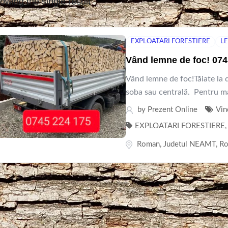
owing the single result
EXPLOATARI FORESTIERE
L
Vând lemne de foc! 07
Vând lemne de foc!Tăiate la 
soba sau centrală. Pentru mai
by
Prezent Online
Vin
EXPLOATARI FORESTIERE
,
Roman
,
Judetul NEAMT
,
Ro