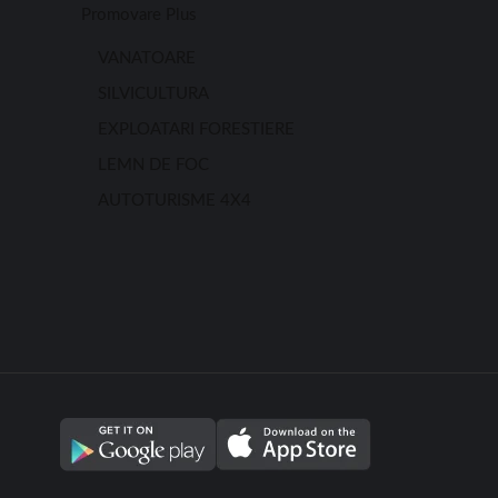
Promovare Plus
VANATOARE
SILVICULTURA
EXPLOATARI FORESTIERE
LEMN DE FOC
AUTOTURISME 4X4