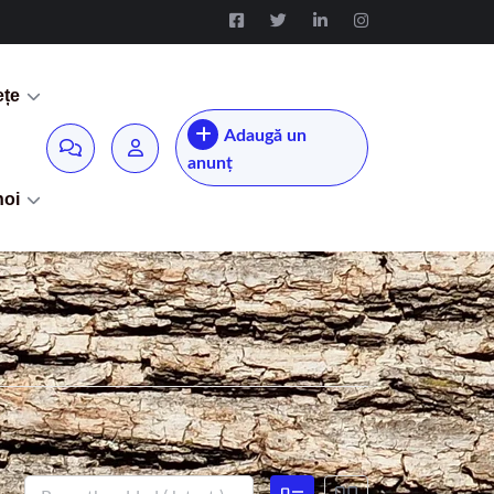
ețe
Adaugă un
anunț
noi