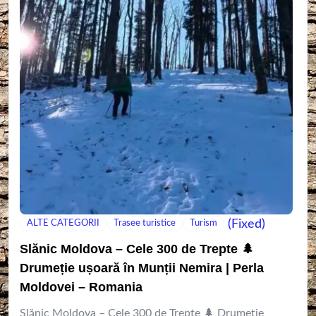
(Fixed)
ALTE CATEGORII
Trasee turistice
Turism
Slănic Moldova – Cele 300 de Trepte 🌲
Drumeție ușoară în Munții Nemira | Perla
Moldovei – Romania
Slănic Moldova – Cele 300 de Trepte 🌲 Drumeție