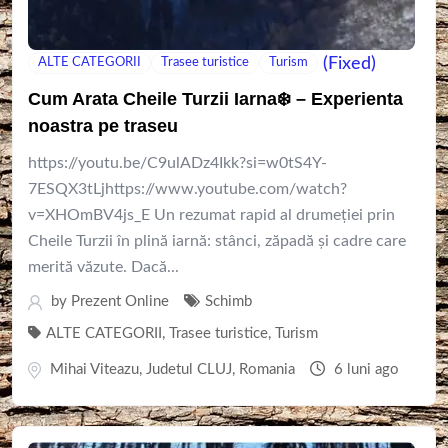
(Fixed)
ALTE CATEGORII
Trasee turistice
Turism
Cum Arata Cheile Turzii Iarna❄️ – Experienta
noastra pe traseu
https://youtu.be/C9ulADz4Ikk?si=w0tS4Y-
7ESQX3tLjhttps://www.youtube.com/watch?
v=XHOmBV4js_E Un rezumat rapid al drumeției prin
Cheile Turzii în plină iarnă: stânci, zăpadă și cadre care
merită văzute. Dacă...
by
Prezent Online
Schimb
ALTE CATEGORII
,
Trasee turistice
,
Turism
Mihai Viteazu
,
Judetul CLUJ
,
Romania
6 luni ago