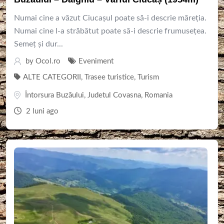
Numai cine a văzut Ciucașul poate să-i descrie măreția.
Numai cine l-a străbătut poate să-i descrie frumusețea.
Semeț și dur...
by
Ocol.ro
Eveniment
ALTE CATEGORII
,
Trasee turistice
,
Turism
Întorsura Buzăului
,
Judetul Covasna
,
Romania
2 luni ago