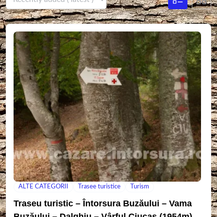
ALTE CATEGORII
Trasee turistice
Turism
Traseu turistic – Întorsura Buzăului – Vama
Buzăului – Dalghiu – Vârful Ciucaș (1954m)