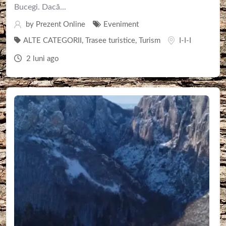
Bucegi. Dacă...
by
Prezent Online
Eveniment
ALTE CATEGORII
,
Trasee turistice
,
Turism
I-I-I
2 luni ago