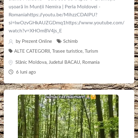
ușoară în Munții Nemira | Perla Moldovei -
Romaniahttps://youtu.be/MihzzCDAlPU?
si=lwOzvGHkAUZGDmq1https://www.youtube.com/
watch?v=XHOmBV4js_E
by
Prezent Online
Schimb
ALTE CATEGORII
,
Trasee turistice
,
Turism
Slănic Moldova
,
Judetul BACAU
,
Romania
6 luni ago