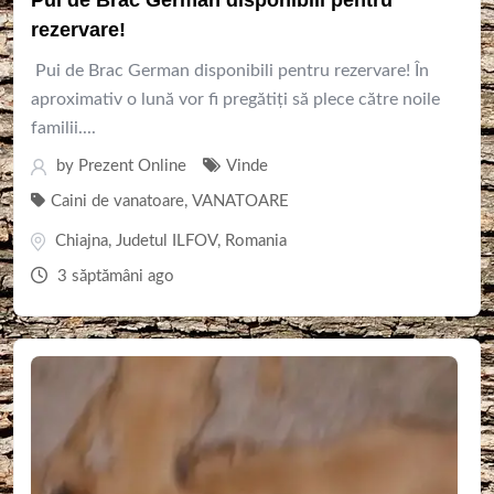
Pui de Brac German disponibili pentru
rezervare!
Pui de Brac German disponibili pentru rezervare! În
aproximativ o lună vor fi pregătiți să plece către noile
familii....
by
Prezent Online
Vinde
Caini de vanatoare
,
VANATOARE
Chiajna
,
Judetul ILFOV
,
Romania
3 săptămâni ago