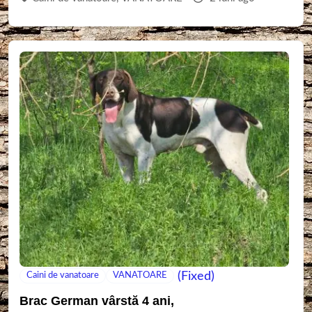
(Fixed)
Caini de vanatoare
VANATOARE
Brac German vârstă 4 ani,