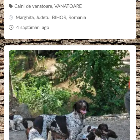
Caini de vanatoare
,
VANATOARE
Marghita
,
Judetul BIHOR
,
Romania
4 săptămâni ago