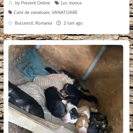
by
Prezent Online
Loc munca
Caini de vanatoare
,
VANATOARE
Bucuresti
,
Romania
2 luni ago