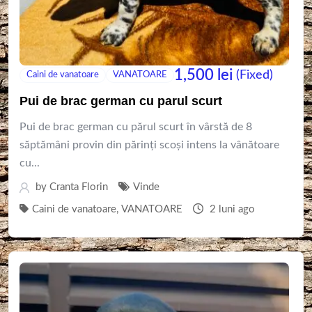
1,500
lei
(Fixed)
Caini de vanatoare
VANATOARE
Pui de brac german cu parul scurt
Pui de brac german cu părul scurt în vârstă de 8
săptămâni provin din părinți scoși intens la vânătoare
cu...
by
Cranta Florin
Vinde
Caini de vanatoare
,
VANATOARE
2 luni ago