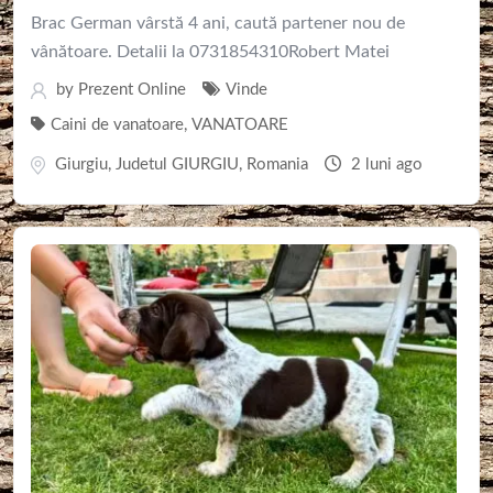
Brac German vârstă 4 ani, caută partener nou de
vânătoare. Detalii la 0731854310Robert Matei
by
Prezent Online
Vinde
Caini de vanatoare
,
VANATOARE
Giurgiu
,
Judetul GIURGIU
,
Romania
2 luni ago