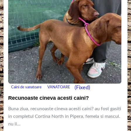
(Fixed)
Caini de vanatoare
VANATOARE
Recunoaste cineva acesti caini?
Buna ziua, recunoaste cineva acesti caini? au fost gasiti
in completul Cortina North in Pipera, femela si mascul.
nu ii...