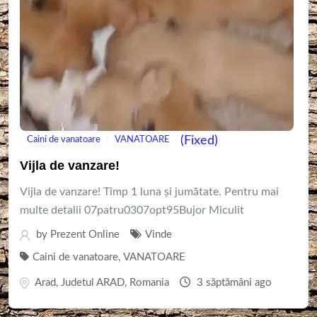
(Fixed)
Caini de vanatoare
VANATOARE
Vijla de vanzare!
Vijla de vanzare! Timp 1 luna și jumătate. Pentru mai
multe detalii 07patru0307opt95Bujor Miculit
by
Prezent Online
Vinde
Caini de vanatoare
,
VANATOARE
Arad
,
Judetul ARAD
,
Romania
3 săptămâni ago