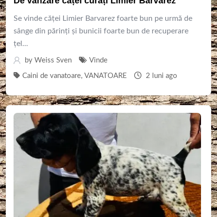
De vânzare căței curați Limier Barvarez
Se vinde căței Limier Barvarez foarte bun pe urmă de
sânge din părinți și bunicii foarte bun de recuperare
țel...
by
Weiss Sven
Vinde
Caini de vanatoare
,
VANATOARE
2 luni ago