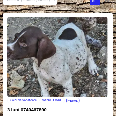
(Fixed)
Caini de vanatoare
VANATOARE
3 luni 0740467890