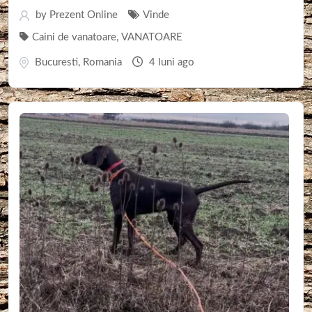
by
Prezent Online
Vinde
Caini de vanatoare
,
VANATOARE
Bucuresti
,
Romania
4 luni ago