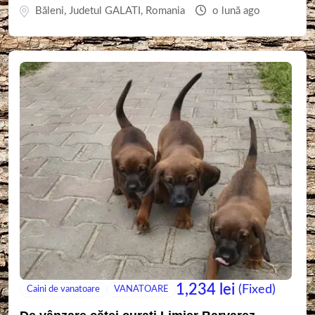
Băleni
,
Judetul GALATI
,
Romania
o lună ago
1,234
lei
(Fixed)
Caini de vanatoare
VANATOARE