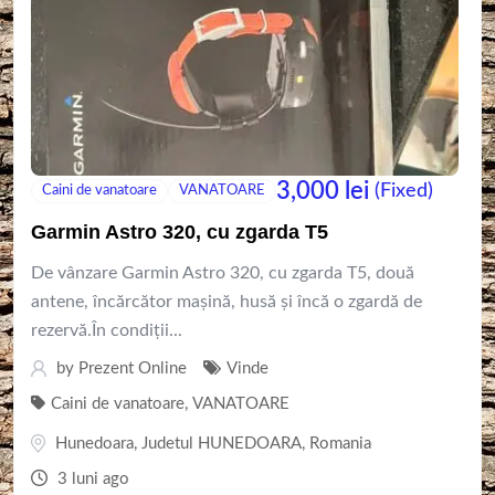
3,000
lei
(Fixed)
Caini de vanatoare
VANATOARE
Garmin Astro 320, cu zgarda T5
De vânzare Garmin Astro 320, cu zgarda T5, două
antene, încărcător mașină, husă și încă o zgardă de
rezervă.În condiții...
by
Prezent Online
Vinde
Caini de vanatoare
,
VANATOARE
Hunedoara
,
Judetul HUNEDOARA
,
Romania
3 luni ago