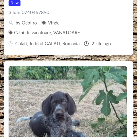
New
3 luni 0740467890
by
Ocol.ro
Vinde
Caini de vanatoare
,
VANATOARE
Galaţi
,
Judetul GALATI
,
Romania
2 zile ago