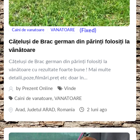
(Fixed)
Caini de vanatoare
VANATOARE
Cățeluși de Brac german din părinți folosiți la
vânătoare
Cățeluși de Brac german din părinți folosiți la
vânătoare cu rezultate foarte bune ! Mai multe
detalii,poze,filmări,preț etc doar în...
by
Prezent Online
Vinde
Caini de vanatoare
,
VANATOARE
Arad
,
Judetul ARAD
,
Romania
2 luni ago