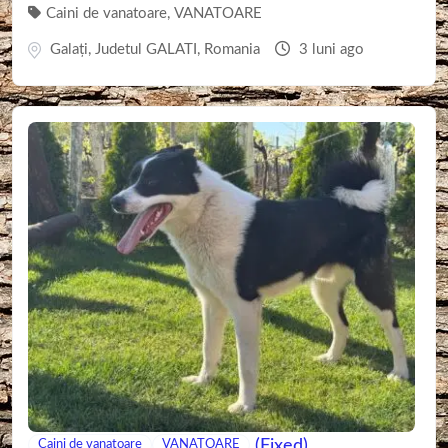
Caini de vanatoare
,
VANATOARE
Galaţi
,
Judetul GALATI
,
Romania
3 luni ago
(Fixed)
Caini de vanatoare
VANATOARE