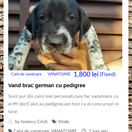
1,800
lei
(Fixed)
Caini de vanatoare
VANATOARE
Vand brac german cu pedigree
Sunt pui din caini mei personali,care fac vanatoare cu
ei fff des!Caini au pedigree,am fost cu ei concursuri in
tara!
by
Ionescu Cristi
Vinde
Caini de vanatoare
,
VANATOARE
2 luni ago