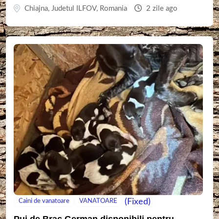
Chiajna
,
Judetul ILFOV
,
Romania
2 zile ago
(Fixed)
Caini de vanatoare
VANATOARE