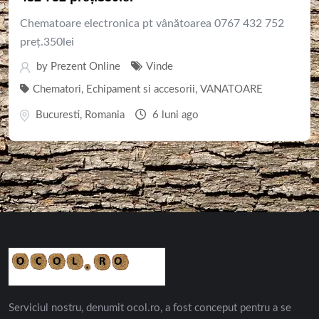
Chematoare electronica pt vânătoarea 0767 432 752
preț.350lei
by
Prezent Online
Vinde
Chematori
,
Echipament si accesorii
,
VANATOARE
Bucuresti
,
Romania
6 luni ago
Serviciul nostru, denumit ocol.ro, a fost conceput pentru a se