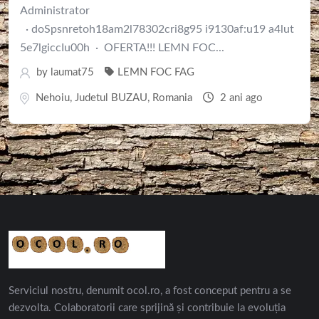
Administrator
· doSpsnretoh18am2l78302cri8g95 i9130af:u19 a4lut
5e7lgiccIu00h · OFERTA!!! LEMN FOC...
by
laumat75
LEMN FOC FAG
Nehoiu
,
Judetul BUZAU
,
Romania
2 ani ago
Serviciul nostru, denumit ocol.ro, a fost conceput pentru a se
dezvolta. Colaboratorii care sprijină și contribuie la evoluția