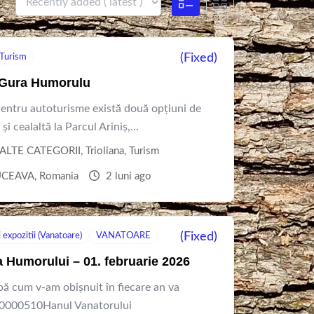
(Fixed)
Turism
n Gura Humorulu
tru autoturisme există două opțiuni de
i cealaltă la Parcul Ariniș,...
ALTE CATEGORII
,
Trioliana
,
Turism
SUCEAVA
,
Romania
2 luni ago
(Fixed)
expozitii (Vanatoare)
VANATOARE
a Humorului – 01. februarie 2026
cum v-am obișnuit în fiecare an va
740000510Hanul Vanatorului