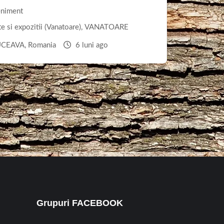
niment
 si expozitii (Vanatoare)
,
VANATOARE
SUCEAVA
,
Romania
6 luni ago
Grupuri FACEBOOK