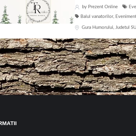
by
Prezent Online
Eve
Balul vanatorilor
,
Evenimente
Gura Humorului
,
Judetul 
RMATII