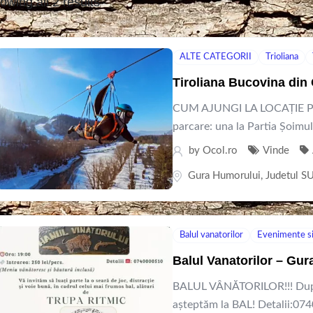
owing all 2 results
ALTE CATEGORII
Trioliana
Tiroliana Bucovina di
CUM AJUNGI LA LOCAȚIE Pen
parcare: una la Partia Șoimul ș
by
Ocol.ro
Vinde
Gura Humorului
,
Judetul 
Balul vanatorilor
Evenimente si 
Balul Vanatorilor – Gur
BALUL VÂNĂTORILOR!!! După 
așteptăm la BAL! Detalii:0