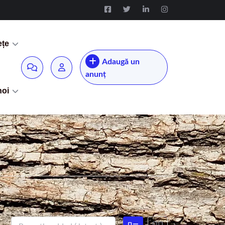
ețe
Adaugă un
anunț
noi