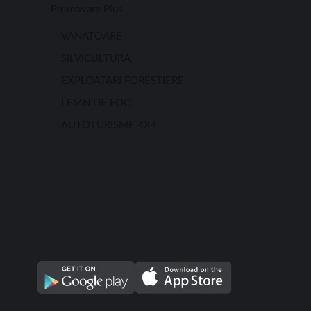
Promovare Plus
VANATOARE
SILVICULTURA
EXPLOATARI FORESTIERE
LEMN DE FOC
AUTOTURISME 4X4