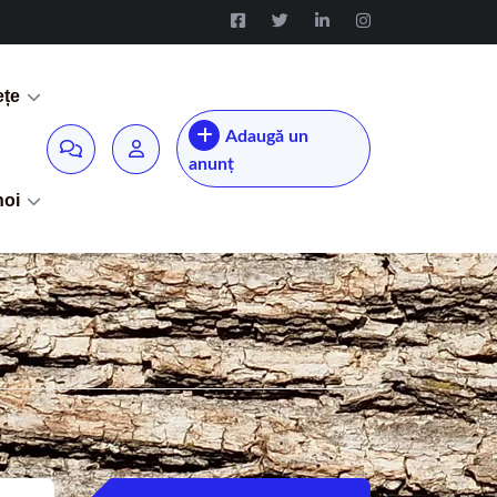
ețe
Adaugă un
anunț
noi