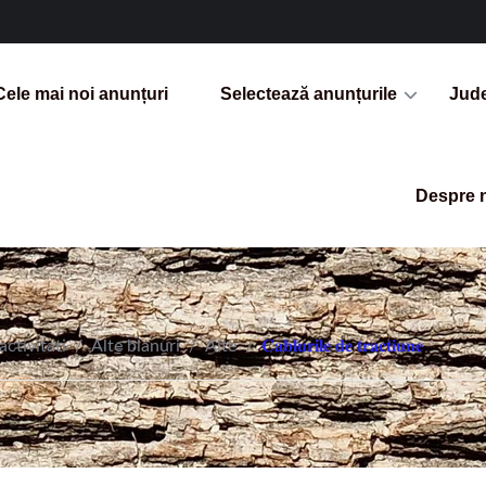
Cele mai noi anunțuri
Selectează anunțurile
Jud
Despre 
activitati
/
Alte blanuri
/
Alte
/
𝐂𝐚𝐛𝐥𝐮𝐫𝐢𝐥𝐞 𝐝𝐞 𝐭𝐫𝐚𝐜𝐭𝐢𝐮𝐧𝐞