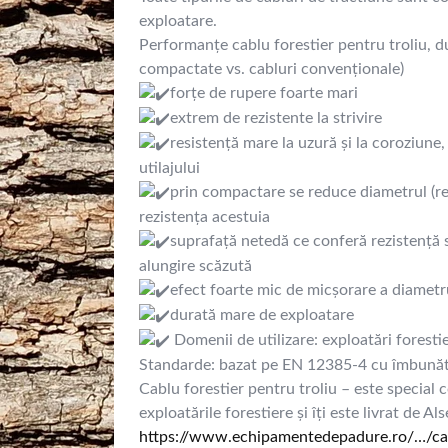
exploatare.
Performanțe cablu forestier pentru troliu, du
compactate vs. cabluri convenționale)
forțe de rupere foarte mari
extrem de rezistente la strivire
resistență mare la uzură și la coroziune
utilajului
prin compactare se reduce diametrul (rez
rezistența acestuia
suprafață netedă ce conferă rezistență s
alungire scăzută
efect foarte mic de micșorare a diametru
durată mare de exploatare
Domenii de utilizare: exploatări foresti
Standarde: bazat pe EN 12385-4 cu îmbunăt
Cablu forestier pentru troliu – este special c
exploatările forestiere și îți este livrat de Al
https://www.echipamentedepadure.ro/…/ca