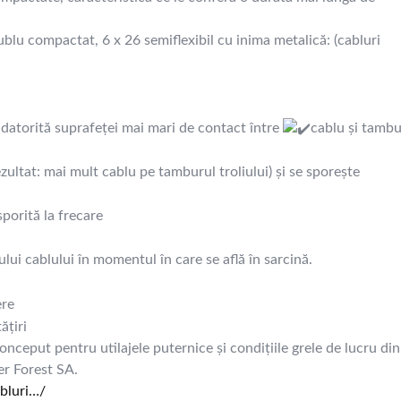
blu compactat, 6 x 26 semiflexibil cu inima metalică: (cabluri
, datorită suprafeței mai mari de contact între
cablu și tambu
ultat: mai mult cablu pe tamburul troliului) și se sporește
porită la frecare
lui cablului în momentul în care se află în sarcină.
ere
ățiri
onceput pentru utilajele puternice și condițiile grele de lucru din
ser Forest SA.
bluri…/