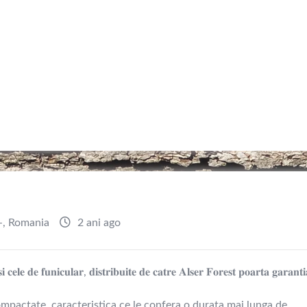
-
,
Romania
2 ani ago
 𝐬𝐢 𝐜𝐞𝐥𝐞 𝐝𝐞 𝐟𝐮𝐧𝐢𝐜𝐮𝐥𝐚𝐫, 𝐝𝐢𝐬𝐭𝐫𝐢𝐛𝐮𝐢𝐭𝐞 𝐝𝐞 𝐜𝐚𝐭𝐫𝐞 𝐀𝐥𝐬𝐞𝐫 𝐅𝐨𝐫𝐞𝐬𝐭 𝐩𝐨𝐚𝐫𝐭𝐚 𝐠𝐚𝐫𝐚𝐧𝐭𝐢
compactate, caracteristica ce le confera o durata mai lunga de