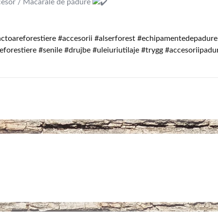
ocesor / Macarale de pădure
actoareforestiere
#accesorii
#alserforest
#echipamentedepadure
eforestiere
#senile
#drujbe
#uleiuriutilaje
#trygg
#accesoriipadu