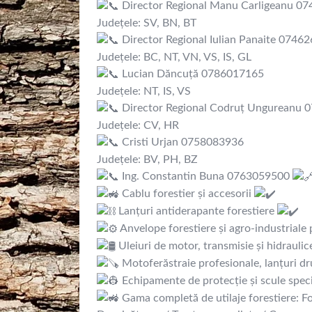
Director Regional Manu Carligeanu 0
Județele: SV, BN, BT
Director Regional Iulian Panaite 0746
Județele: BC, NT, VN, VS, IS, GL
Lucian Dăncuță 0786017165
Județele: NT, IS, VS
Director Regional Codruț Ungureanu 
Județele: CV, HR
Cristi Urjan 0758083936
Județele: BV, PH, BZ
Ing. Constantin Buna 0763059500
Cablu forestier și accesorii
Lanțuri antiderapante forestiere
Anvelope forestiere și agro-industriale
Uleiuri de motor, transmisie și hidraulic
Motoferăstraie profesionale, lanțuri dr
Echipamente de protecție și scule spec
Gama completă de utilaje forestiere: Fo