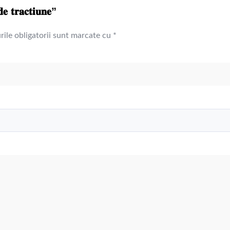
𝐫𝐚𝐜𝐭𝐢𝐮𝐧𝐞”
ile obligatorii sunt marcate cu
*