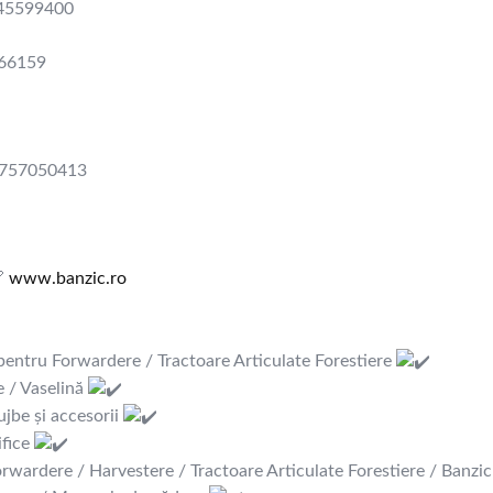
745599400
266159
0757050413
www.banzic.ro
 pentru Forwardere / Tractoare Articulate Forestiere
e / Vaselină
ujbe și accesorii
ifice
rwardere / Harvestere / Tractoare Articulate Forestiere / Banzic