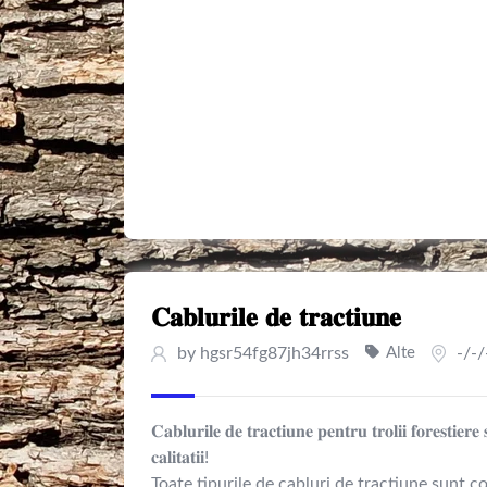
𝐂𝐚𝐛𝐥𝐮𝐫𝐢𝐥𝐞 𝐝𝐞 𝐭𝐫𝐚𝐜𝐭𝐢𝐮𝐧𝐞
by
hgsr54fg87jh34rrss
Alte
-/-/
𝐂𝐚𝐛𝐥𝐮𝐫𝐢𝐥𝐞 𝐝𝐞 𝐭𝐫𝐚𝐜𝐭𝐢𝐮𝐧𝐞 𝐩𝐞𝐧𝐭𝐫𝐮 𝐭𝐫𝐨𝐥𝐢𝐢 𝐟𝐨𝐫𝐞𝐬𝐭𝐢𝐞𝐫𝐞
𝐜𝐚𝐥𝐢𝐭𝐚𝐭𝐢𝐢!
Toate tipurile de cabluri de tractiune sunt 