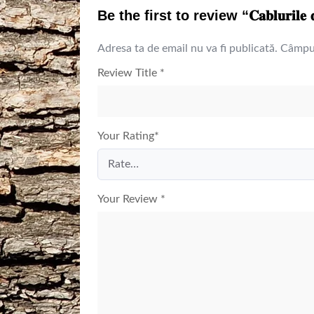
Be the first to review “𝐂𝐚𝐛𝐥𝐮𝐫𝐢𝐥𝐞 𝐝𝐞 
Adresa ta de email nu va fi publicată.
Câmpur
Review Title
*
Your Rating
*
Your Review
*