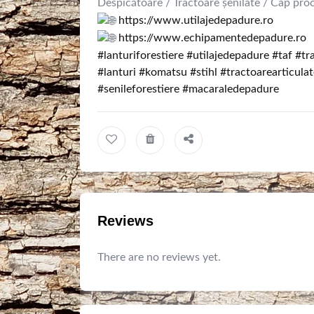
Despicătoare / Tractoare șenilate / Cap pr
https://www.utilajedepadure.ro
https://www.echipamentedepadure.ro
#lanturiforestiere
#utilajedepadure
#taf
#tr
#lanturi
#komatsu
#stihl
#tractoarearticulat
#senileforestiere
#macaraledepadure
Reviews
There are no reviews yet.