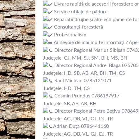
Livrare rapidă de accesorii forestiere 
Service utilaje de pădure
Reparații drujbe și alte echipamente for
Consultanță forestieră
Profesionalism
Ai nevoie de mai multe informații? Apele
Director Regional Marius Sibişan 074
Județele: CJ, MM, SJ, SM, BH, MS, BN
Director Regional Andrei Blaga 07570
Județele: HD, SB, AB, AR, BH, TM, CS
Raul Miclean 0785121071
Județele: HD, TM, CS
Cosmin Prunduș 0786197917
Județele: SB, AB, AR, BH
Director Regional Petre Bețivu 07864
Județele: AG, DB, VL, GJ, DJ, TR
Adrian Duță 0786441160
Județele: AG, DB, VL, GJ, DJ, TR