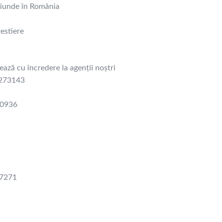
oriunde în România
estiere
ază cu încredere la agenții noștri
3273143
50936
97271