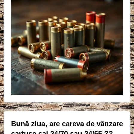
Bună ziua, are careva de vânzare
cartușe cal 24/70 sau 24/65 ??