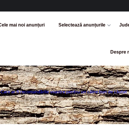
Cele mai noi anunțuri
Selectează anunțurile
Jud
Despre 
Care ar fi recomandările voastre pentru un câine bun de căutat