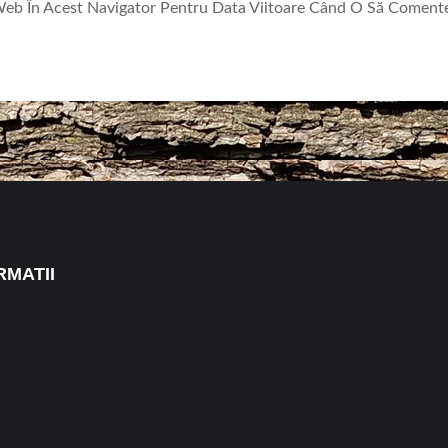
 Web În Acest Navigator Pentru Data Viitoare Când O Să Coment
RMATII