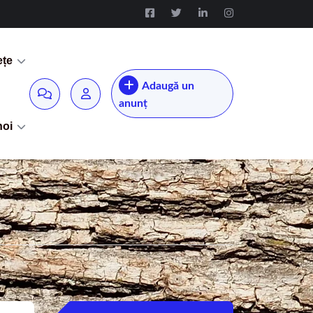
ețe
Adaugă un
anunț
noi