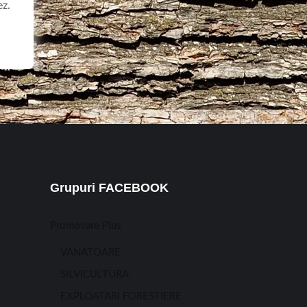
ez.
Grupuri FACEBOOK
Promovare Plus
VANATOARE
SILVICULTURA
EXPLOATARI FORESTIERE