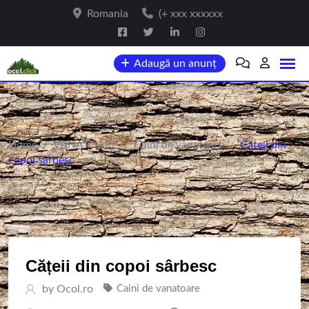
Skip
Romania
(+ xxx xxxxxx
to
content
Adaugă un anunț
Home
/
VANATOARE
/
Caini de vanatoare
/
Cățeii din
copoi sârbesc
Cățeii din copoi sârbesc
by
Ocol.ro
Caini de vanatoare