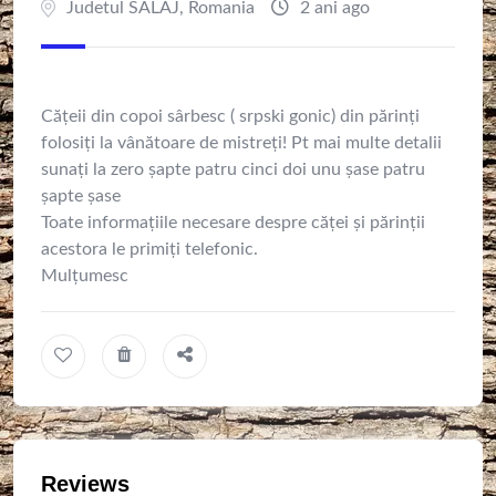
Judetul SALAJ
,
Romania
2 ani ago
Cățeii din copoi sârbesc ( srpski gonic) din părinți
folosiți la vânătoare de mistreți! Pt mai multe detalii
sunați la zero șapte patru cinci doi unu șase patru
șapte șase
Toate informațiile necesare despre căței și părinții
acestora le primiți telefonic.
Mulțumesc
Reviews