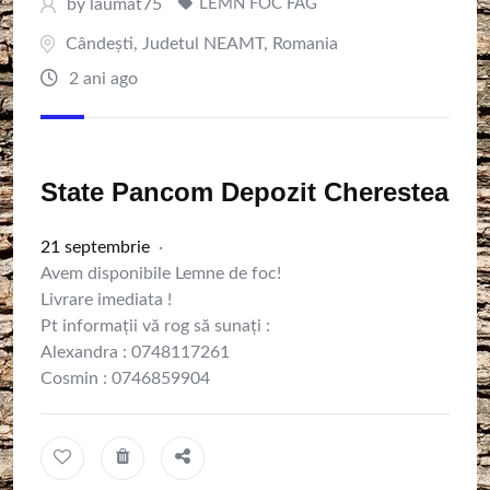
by
laumat75
LEMN FOC FAG
Cândești
,
Judetul NEAMT
,
Romania
2 ani ago
State Pancom Depozit Cherestea
21 septembrie
·
Avem disponibile Lemne de foc!
Livrare imediata !
Pt informații vă rog să sunați :
Alexandra : 0748117261
Cosmin : 0746859904