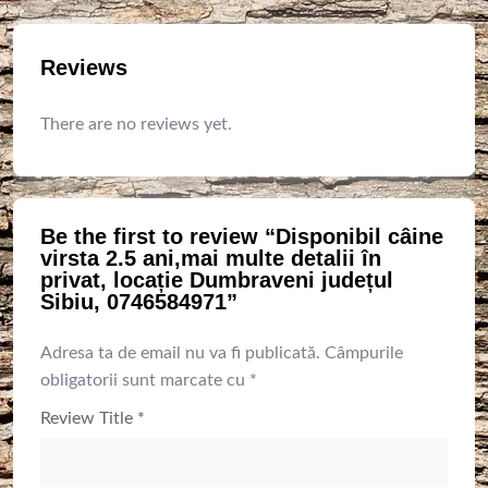
Reviews
There are no reviews yet.
Be the first to review “Disponibil câine
virsta 2.5 ani,mai multe detalii în
privat, locație Dumbraveni județul
Sibiu, 0746584971”
Adresa ta de email nu va fi publicată.
Câmpurile
obligatorii sunt marcate cu
*
Review Title
*