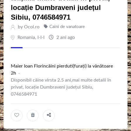
locație Dumbraveni județul
Sibiu, 0746584971
by
Ocol.ro
Caini de vanatoare
Romania
,
I-I-I
2 ani ago
Maier Ioan Florin
câini pierduti(furați) la vânătoare
2h
·
Disponibil câine virsta 2.5 ani,mai multe detalii în
privat, locație Dumbraveni județul Sibiu,
0746584971