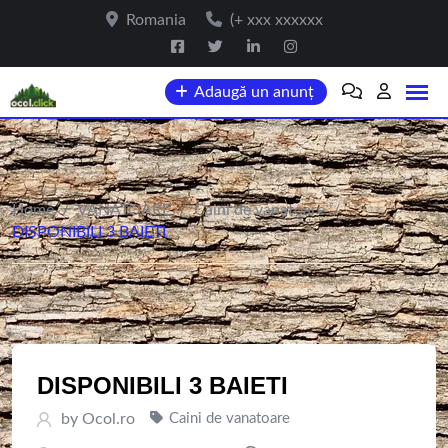
Skip
Romania
(+ xxx xxxxxx
to
content
Adaugă un anunț
Home
/
VANATOARE
/
Caini de vanatoare
/
DISPONIBILI 3 BAIETI
DISPONIBILI 3 BAIETI
by
Ocol.ro
Caini de vanatoare