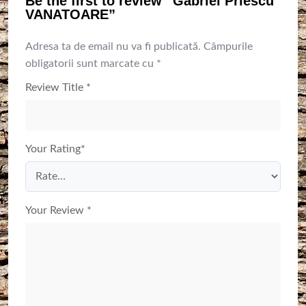
Be the first to review “Gabriel Priescu
VANATOARE”
Adresa ta de email nu va fi publicată.
Câmpurile
obligatorii sunt marcate cu
*
Review Title
*
Your Rating
*
Your Review
*