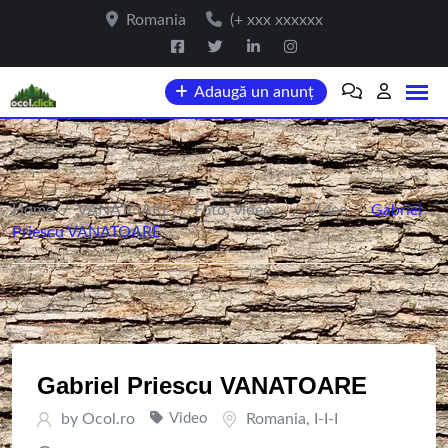
Skip
Romania
(+ xxx xxxxxx
to
content
Adaugă un anunț
Home
/
VANATOARE
/
Foto, video...
/
Video
/
Gabriel
Priescu VANATOARE
Gabriel Priescu VANATOARE
by
Ocol.ro
Video
Romania
,
I-I-I