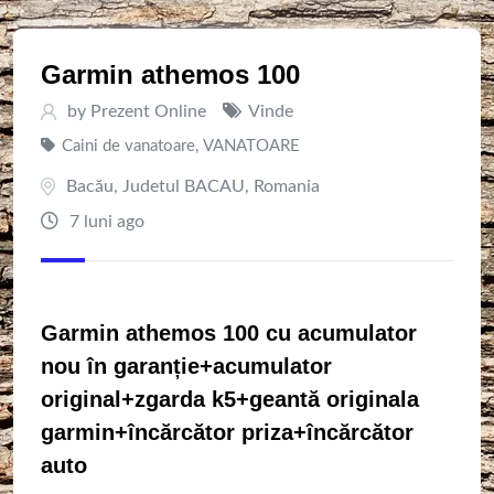
Garmin athemos 100
by
Prezent Online
Vinde
Caini de vanatoare
,
VANATOARE
Bacău
,
Judetul BACAU
,
Romania
7 luni ago
Garmin athemos 100 cu acumulator
nou în garanție+acumulator
original+zgarda k5+geantă originala
garmin+încărcător priza+încărcător
auto