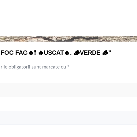
DE FOC FAG🔥❗ 🔥USCAT🔥. 🪵VERDE 🪵”
ile obligatorii sunt marcate cu
*