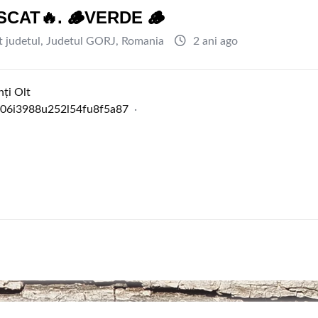
SCAT🔥. 🪵VERDE 🪵
t judetul
,
Judetul GORJ
,
Romania
2 ani ago
ți Olt
0
6
i
3
9
8
8
u
2
5
2
l
5
4
f
u
8
f
5
a
8
7
·