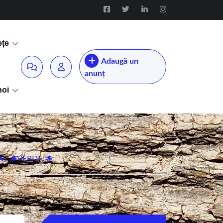
ețe
Adaugă un
anunț
noi
. 🪵VERDE 🪵