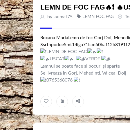
LEMN DE FOC FAG🔥❗ 🔥U
by
laumat75
LEMN FOC FAG
To
Roxana Maria
Lemn de foc Gorj Dolj Mehedin
S
s
r
t
n
p
o
d
o
e
5
m
t
1
4
i
g
a
7
1
l
c
m
f
0
h
a
f
1
2
h
8
1
9
1
f
2
LEMN DE FOC FAG
USCAT
.
VERDE
Lemnul se poate face și bocuri și sparte
Se livrează în Gorj, Mehedinți, Vâlcea, Dolj
0765368076