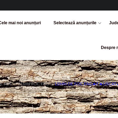
Cele mai noi anunțuri
Selectează anunțurile
Jud
Despre 
E FOC
/
LEMN FOC FAG
/
LEMN DE FOC FAG🔥❗ 🔥USCAT