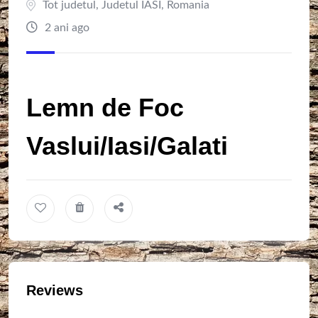
Tot judetul
,
Judetul IASI
,
Romania
2 ani ago
Lemn de Foc
Vaslui/Iasi/Galati
Reviews