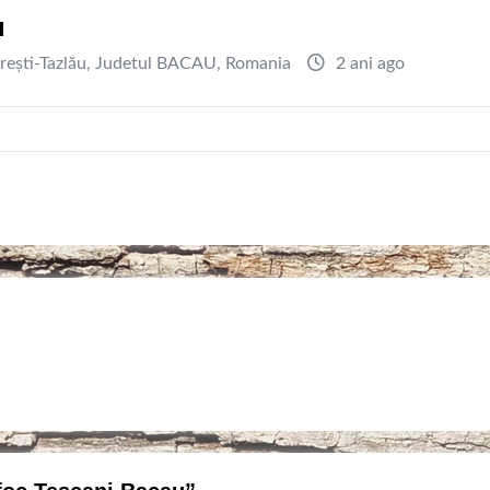
u
rești-Tazlău
,
Judetul BACAU
,
Romania
2 ani ago