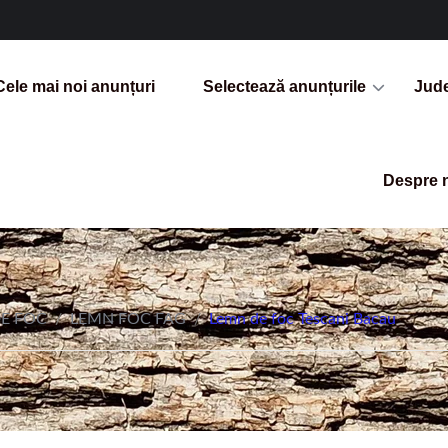
Cele mai noi anunțuri
Selectează anunțurile
Jud
Despre 
E FOC
/
LEMN FOC FAG
/
Lemn de foc Tescani Bacau