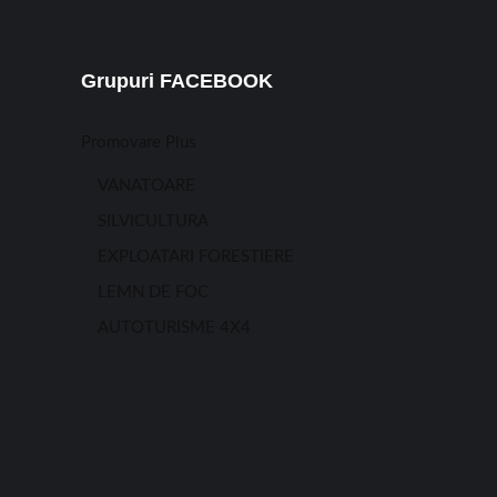
Grupuri FACEBOOK
Promovare Plus
VANATOARE
SILVICULTURA
EXPLOATARI FORESTIERE
LEMN DE FOC
AUTOTURISME 4X4