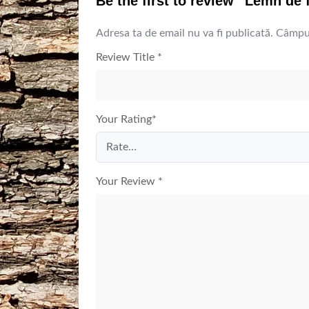
Be the first to review “Lemn de
Adresa ta de email nu va fi publicată.
Câmpur
Review Title
*
Your Rating
*
Your Review
*