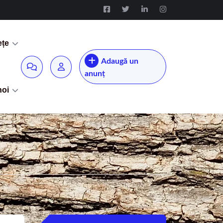
ețe
Adaugă un
anunț
noi