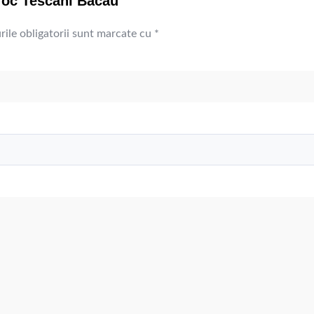
 foc Tescani Bacau”
ile obligatorii sunt marcate cu
*