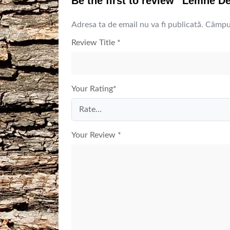
Be the first to review “Lemne D
Adresa ta de email nu va fi publicată.
Câmpur
Review Title
*
Your Rating
*
Your Review
*