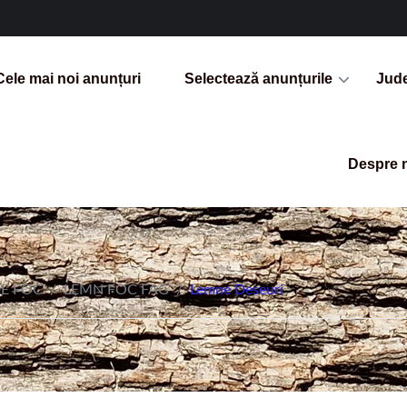
Cele mai noi anunțuri
Selectează anunțurile
Jud
Despre 
E FOC
/
LEMN FOC FAG
/
Lemne Deseuri