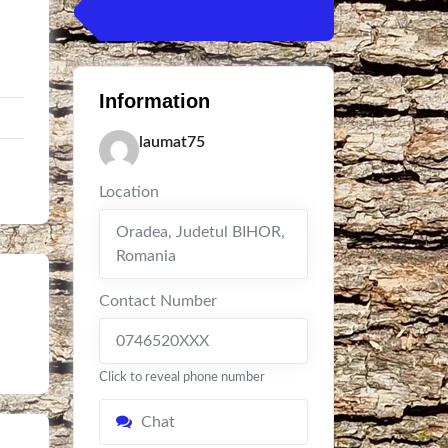
Information
laumat75
Location
Oradea
,
Judetul BIHOR
,
Romania
Contact Number
0746520XXX
Click to reveal phone number
Chat