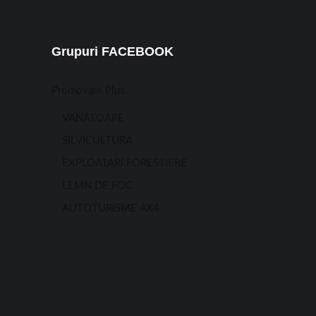
Grupuri FACEBOOK
Promovare Plus
VANATOARE
SILVICULTURA
EXPLOATARI FORESTIERE
LEMN DE FOC
AUTOTURISME 4X4