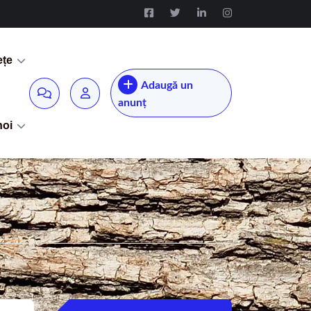
ețe
Adaugă un
anunț
noi