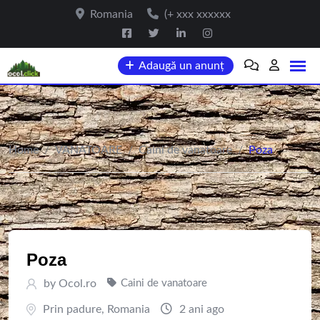
Skip
Romania
(+ xxx xxxxxx
to
content
Adaugă un anunț
Home
/
VANATOARE
/
Caini de vanatoare
/
Poza
Poza
by
Ocol.ro
Caini de vanatoare
Prin padure
,
Romania
2 ani ago