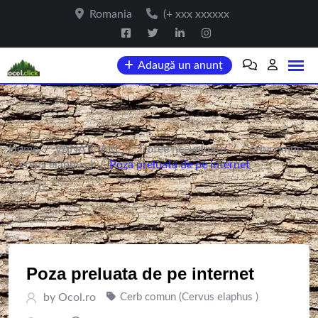
Skip
Romania
(+ xxx xxxxxx
to
content
Adaugă un anunț
Home
/
VANATOARE
/
Trofee neevaluate
/
Cerb comun
(Cervus elaphus )
/
Poza preluata de pe internet
Poza preluata de pe internet
by
Ocol.ro
Cerb comun (Cervus elaphus )