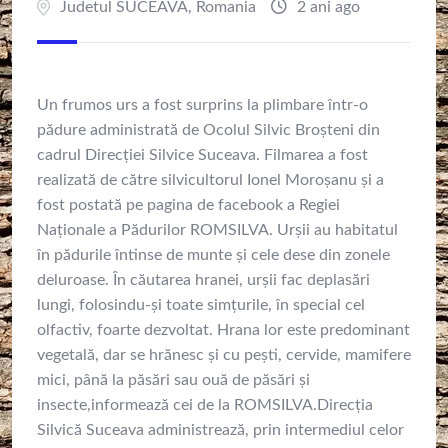
Judetul SUCEAVA
,
Romania
2 ani ago
Un frumos urs a fost surprins la plimbare într-o
pădure administrată de Ocolul Silvic Broșteni din
cadrul Direcției Silvice Suceava. Filmarea a fost
realizată de către silvicultorul Ionel Moroșanu și a
fost postată pe pagina de facebook a Regiei
Naționale a Pădurilor ROMSILVA. Urșii au habitatul
în pădurile întinse de munte și cele dese din zonele
deluroase. În căutarea hranei, urșii fac deplasări
lungi, folosindu-și toate simțurile, în special cel
olfactiv, foarte dezvoltat. Hrana lor este predominant
vegetală, dar se hrănesc și cu pești, cervide, mamifere
mici, până la păsări sau ouă de păsări și
insecte,informează cei de la ROMSILVA.Direcția
Silvică Suceava administrează, prin intermediul celor