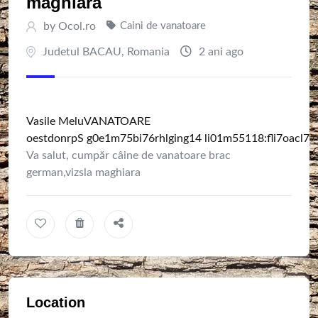
maghiara
by
Ocol.ro
Caini de vanatoare
Judetul BACAU
,
Romania
2 ani ago
Vasile Melu
VANATOARE
o
e
s
t
d
o
n
r
p
S
g
0
e
1
m
7
5
b
i
7
6
r
h
l
g
i
n
g
1
4
l
i
0
1
m
5
5
1
1
8
:
f
i
7
o
a
c
l
7
2
Va salut, cumpăr câine de vanatoare brac
german,vizsla maghiara
Location