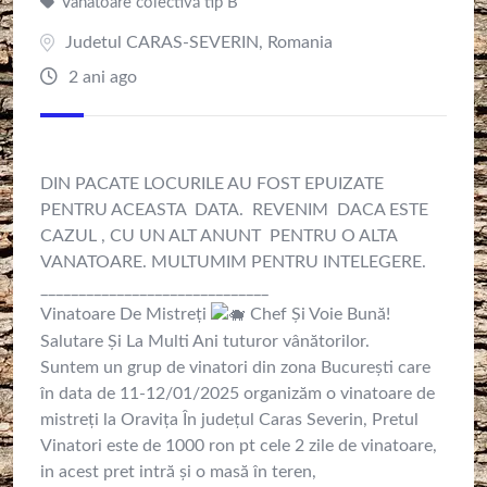
Vanatoare colectivă tip B
Judetul CARAS-SEVERIN
,
Romania
2 ani ago
DIN PACATE LOCURILE AU FOST EPUIZATE
PENTRU ACEASTA DATA. REVENIM DACA ESTE
CAZUL , CU UN ALT ANUNT PENTRU O ALTA
VANATOARE. MULTUMIM PENTRU INTELEGERE.
______________________________
Vinatoare De Mistreți
Chef Și Voie Bună!
Salutare Și La Multi Ani tuturor vânătorilor.
Suntem un grup de vinatori din zona București care
în data de 11-12/01/2025 organizăm o vinatoare de
mistreți la Oravița În județul Caras Severin, Pretul
Vinatori este de 1000 ron pt cele 2 zile de vinatoare,
in acest pret intră și o masă în teren,