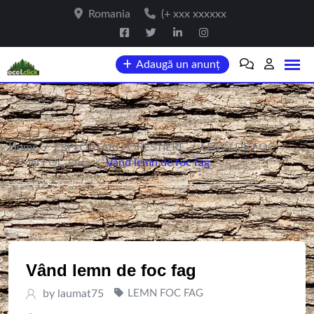
Skip
Romania
(+ xxx xxxxxx
to
content
Adaugă un anunț
Home
/
EXPLOATARI FORESTIERE
/
LEMN DE FOC
/
LEMN FOC FAG
/
Vând lemn de foc fag
Vând lemn de foc fag
by
laumat75
LEMN FOC FAG