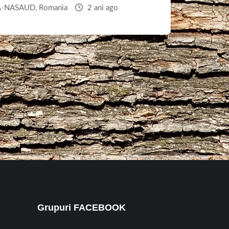
TA-NASAUD
,
Romania
2 ani ago
Grupuri FACEBOOK