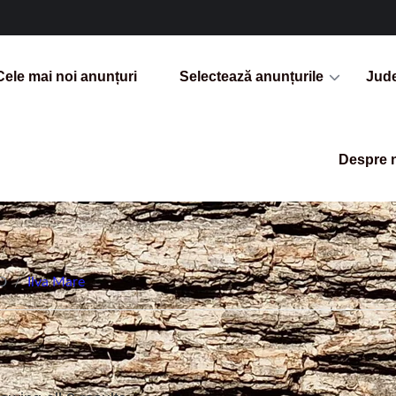
Cele mai noi anunțuri
Selectează anunțurile
Jud
Despre 
D
/
Ilva Mare