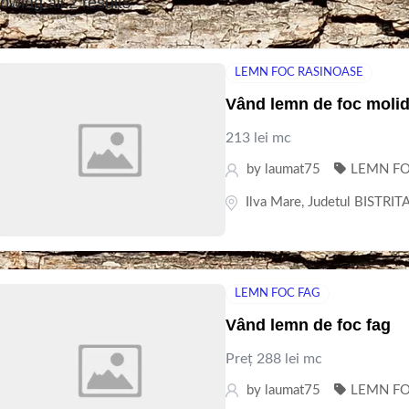
owing all 2 results
LEMN FOC RASINOASE
Vând lemn de foc moli
213 lei mc
by
laumat75
LEMN FO
Ilva Mare
,
Judetul BISTRI
LEMN FOC FAG
Vând lemn de foc fag
Preț 288 lei mc
by
laumat75
LEMN FO