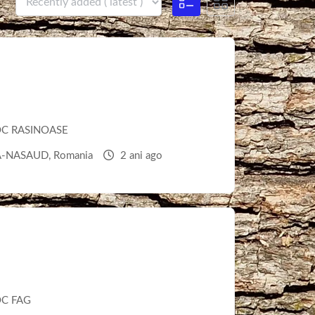
d
C RASINOASE
TA-NASAUD
,
Romania
2 ani ago
C FAG