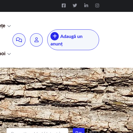
ețe
Adaugă un
anunț
noi