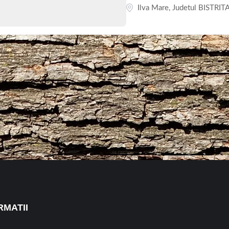
Ilva Mare
,
Judetul BISTRI
RMATII