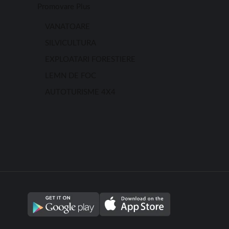
Promovare Plus
VANATOARE
SILVICULTURA
EXPLOATARI FORESTIERE
LEMN DE FOC
AUTOTURISME 4X4