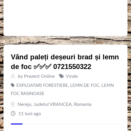
Vând paleți deșeuri brad și lemn
de foc ✅️✅️✅️ 0721550322
by
Prezent Online
Vinde
EXPLOATARI FORESTIERE
,
LEMN DE FOC
,
LEMN
FOC RASINOASE
Nereju
,
Judetul VRANCEA
,
Romania
11 luni ago