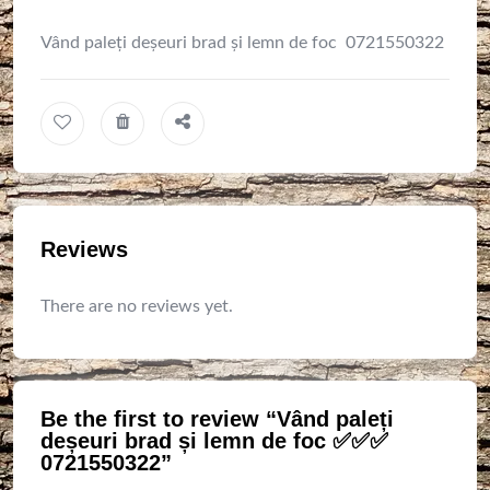
Vând paleți deșeuri brad și lemn de foc 0721550322
Reviews
There are no reviews yet.
Be the first to review “Vând paleți
deșeuri brad și lemn de foc ✅️✅️✅️
0721550322”