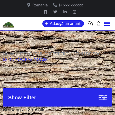
Skip
Romania
(+ xxx xxxxxx
to
content
Adaugă un anunț
Home
/
EXPLOATARI FORESTIERE
/
LEMN DE FOC
/
LEMN FOC RASINOASE
Show Filter
Showing all 3 results