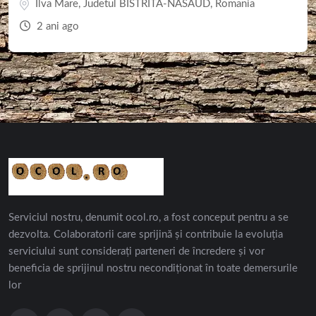
Ilva Mare
,
Judetul BISTRITA-NASAUD
,
Romania
2 ani ago
Serviciul nostru, denumit ocol.ro, a fost conceput pentru a se
dezvolta. Colaboratorii care sprijină și contribuie la evoluția
serviciului sunt considerați parteneri de încredere și vor
beneficia de sprijinul nostru necondiționat în toate demersurile
lor