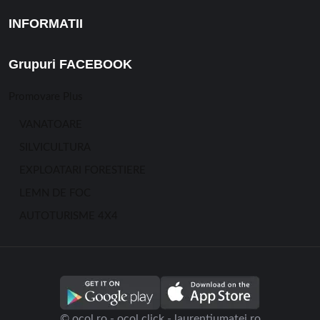
INFORMATII
Grupuri FACEBOOK
Promovare Plus
VANATOARE
SILVICULTURA
EXPLOATARI FORESTIERE
LEMN DE FOC
AUTOTURISME 4X4
© ocol.ro - ocol.click - laurentiumatei.ro