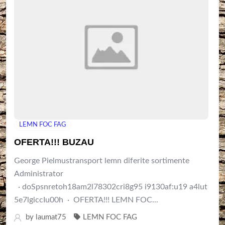
LEMN FOC FAG
OFERTA!!! BUZAU
George Pielmustransport lemn diferite sortimente
Administrator
· doSpsnretoh18am2l78302cri8g95 i9130af:u19 a4lut
5e7lgiccIu00h · OFERTA!!! LEMN FOC...
by
laumat75
LEMN FOC FAG