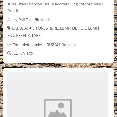
Jud Buzău Prahova Brăila Ialomița! Fag estenta tara !
Preț în...
by
Pall Tas
Vinde
EXPLOATARI FORESTIERE
,
LEMN DE FOC
,
LEMN
FOC ESENTA TARE
Tot judetul
,
Judetul BUZAU
,
Romania
11 luni ago