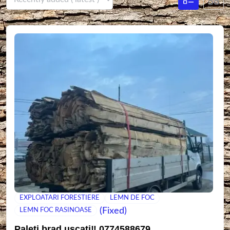
EXPLOATARI FORESTIERE
LEMN DE FOC
(Fixed)
LEMN FOC RASINOASE
Paleți brad uscați‼️ 0774588679