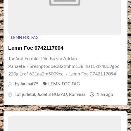
LEMN FOC FAG
Lemn Foc 0742117094
Tânărul Fermier Din Buzau Adrian
Panaete · Sresnptodoe082tmhm158ilhat1 d94809gbc
220gl1ref 631aa2m5009ec · Lemn Foc 0742117094
by
laumat75
LEMN FOC FAG
Tot judetul
,
Judetul BUZAU
,
Romania
1 an ago