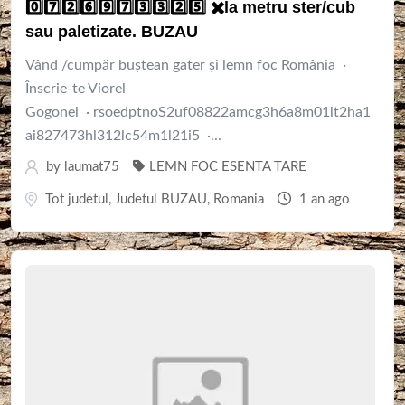
0️⃣7️⃣2️⃣6️⃣9️⃣7️⃣3️⃣3️⃣2️⃣5️⃣ ✖️la metru ster/cub
sau paletizate. BUZAU
Vând /cumpăr buștean gater și lemn foc România ·
Înscrie-te Viorel
Gogonel · rsoedptnoS2uf08822amcg3h6a8m01lt2ha1
ai827473hl312lc54m1l21i5 ·...
by
laumat75
LEMN FOC ESENTA TARE
Tot judetul
,
Judetul BUZAU
,
Romania
1 an ago