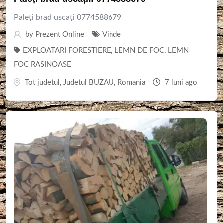
Paleți brad uscați 0774588679
by
Prezent Online
Vinde
EXPLOATARI FORESTIERE
,
LEMN DE FOC
,
LEMN
FOC RASINOASE
Tot judetul
,
Judetul BUZAU
,
Romania
7 luni ago