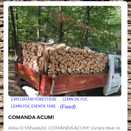
EXPLOATARI FORESTIERE
LEMN DE FOC
(Fixed)
LEMN FOC ESENTA TARE
COMANDA ACUM!
Alina D Mihaela2d ·COMANDA ACUM! Livrare doar în