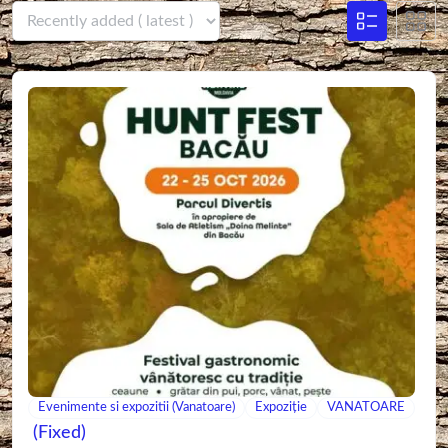
Evenimente si expozitii (Vanatoare)
Expoziție
VANATOARE
(Fixed)