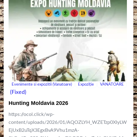
Evenimente si expozitii (Vanatoare)
Expoziție
VANATOARE
(Fixed)
Hunting Moldavia 2026
https://ocol.click/wp-
content/uploads/2026/01/AQOZLYH_WZETzp0XlyLW
EjUxB2uTqX3EgxBvA9Vhu1mzA-