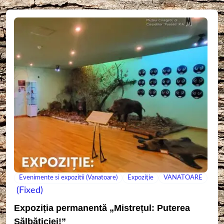
Evenimente si expozitii (Vanatoare)
Expoziție
VANATOARE
(Fixed)
Expoziția permanentă „Mistrețul: Puterea
Sălbăticiei!”