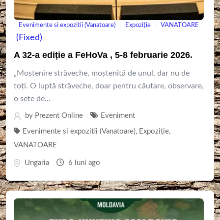
Evenimente si expozitii (Vanatoare)
Expoziție
VANATOARE
(Fixed)
A 32-a ediție a FeHoVa , 5-8 februarie 2026.
„Moștenire străveche, moștenită de unul, dar nu de
toți. O luptă străveche, doar pentru căutare, observare,
o sete de...
by
Prezent Online
Eveniment
Evenimente si expozitii (Vanatoare)
,
Expoziție
,
VANATOARE
Ungaria
6 luni ago