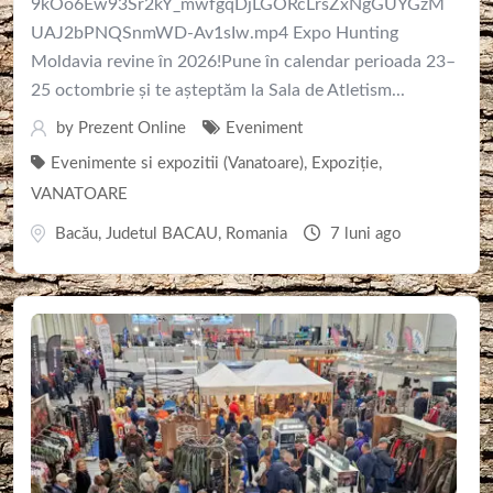
9kOo6Ew93Sr2kY_mwfgqDjLGORcLrsZxNgGUYGzM
UAJ2bPNQSnmWD-Av1sIw.mp4 Expo Hunting
Moldavia revine în 2026!Pune în calendar perioada 23–
25 octombrie și te așteptăm la Sala de Atletism...
by
Prezent Online
Eveniment
Evenimente si expozitii (Vanatoare)
,
Expoziție
,
VANATOARE
Bacău
,
Judetul BACAU
,
Romania
7 luni ago