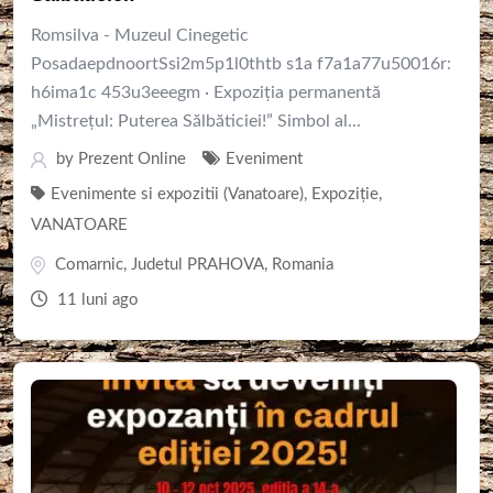
Romsilva - Muzeul Cinegetic
PosadaepdnoortSsi2m5p1l0thtb s1a f7a1a77u50016r:
h6ima1c 453u3eeegm · Expoziția permanentă
„Mistrețul: Puterea Sălbăticiei!” Simbol al...
by
Prezent Online
Eveniment
Evenimente si expozitii (Vanatoare)
,
Expoziție
,
VANATOARE
Comarnic
,
Judetul PRAHOVA
,
Romania
11 luni ago