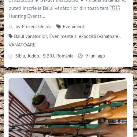
07.02.2026 🌲 START INSCRIERI 🌲 -incepând de azi vă
puteti inscrie la Balul vânătorilor din toată tara 🇹🇩
Hunting Events...
by
Prezent Online
Eveniment
Balul vanatorilor
,
Evenimente si expozitii (Vanatoare)
,
VANATOARE
Sibiu
,
Judetul SIBIU
,
Romania
9 luni ago