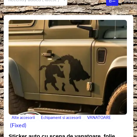
Alte accesorii
Echipament si accesorii
VANATOARE
(Fixed)
Sticker auto cu scena de vanatoare, folie