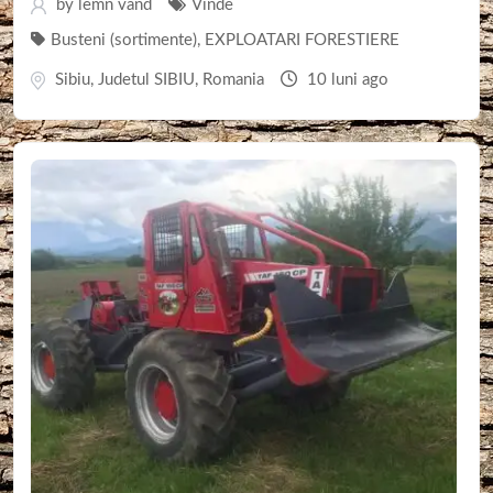
by
lemn vand
Vinde
Busteni (sortimente)
,
EXPLOATARI FORESTIERE
Sibiu
,
Judetul SIBIU
,
Romania
10 luni ago