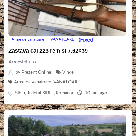
(Fixed)
Arme de vanatoare
VANATOARE
Zastava cal 223 rem și 7,62×39
Armesibiu.ro
by
Prezent Online
Vinde
Arme de vanatoare
,
VANATOARE
Sibiu
,
Judetul SIBIU
,
Romania
10 luni ago