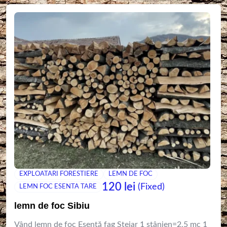
EXPLOATARI FORESTIERE
LEMN DE FOC
120
lei
(Fixed)
LEMN FOC ESENTA TARE
lemn de foc Sibiu
Vând lemn de foc Esență fag Stejar 1 stânjen=2,5 mc 1