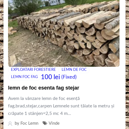
EXPLOATARI FORESTIERE
LEMN DE FOC
100
lei
(Fixed)
LEMN FOC FAG
lemn de foc esenta fag stejar
Avem la vânzare lemn de foc esență
fag,brad,stejar,carpen Lemnele sunt tăiate la metru și
crăpate 1 stânjen=2,5 mc 4 m...
by
Foc Lemn
Vinde