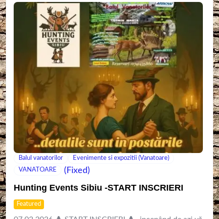
Balul vanatorilor
Evenimente si expozitii (Vanatoare)
(Fixed)
VANATOARE
Hunting Events Sibiu -START INSCRIERI
Featured