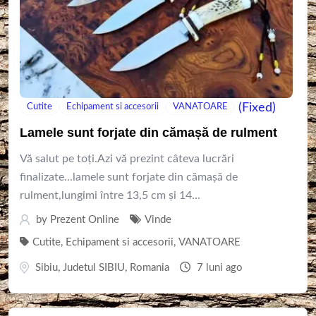
(Fixed)
Cutite
Echipament si accesorii
VANATOARE
Lamele sunt forjate din cămașă de rulment
Vă salut pe toți.Azi vă prezint câteva lucrări
finalizate...lamele sunt forjate din cămașă de
rulment,lungimi între 13,5 cm și 14...
by
Prezent Online
Vinde
Cutite
,
Echipament si accesorii
,
VANATOARE
Sibiu
,
Judetul SIBIU
,
Romania
7 luni ago