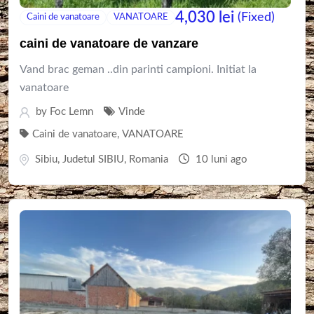
4,030
lei
(Fixed)
Caini de vanatoare
VANATOARE
caini de vanatoare de vanzare
Vand brac geman ..din parinti campioni. Initiat la
vanatoare
by
Foc Lemn
Vinde
Caini de vanatoare
,
VANATOARE
Sibiu
,
Judetul SIBIU
,
Romania
10 luni ago