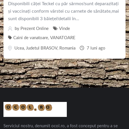
Disponibili căței Teckel cu păr sârmos!sunt deparazitați
și vaccinați conform vârstei cu carnete de sănătate,mai
sunt disponibili 3 băieței!detalii în...
by
Prezent Online
Vinde
Caini de vanatoare
,
VANATOARE
Ucea
,
Judetul BRASOV
,
Romania
7 luni ago
Serviciul nostru, denumit ocol.ro, a fost conceput pentru a se