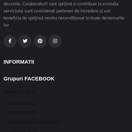
dezvolta. Colaboratorii care sprijină și contribuie la evoluția
serviciului sunt considerați parteneri de încredere și vor
beneficia de sprijinul nostru necondiționat în toate demersurile
lor
INFORMATII
Grupuri FACEBOOK
Promovare Plus
VANATOARE
SILVICULTURA
EXPLOATARI FORESTIERE
LEMN DE FOC