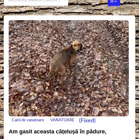
(Fixed)
Caini de vanatoare
VANATOARE
Am gasit aceasta cățelușă în pădure,