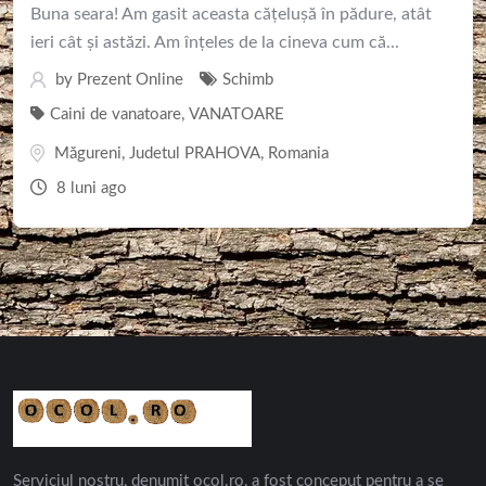
Buna seara! Am gasit aceasta cățelușă în pădure, atât
ieri cât și astăzi. Am înțeles de la cineva cum că...
by
Prezent Online
Schimb
Caini de vanatoare
,
VANATOARE
Măgureni
,
Judetul PRAHOVA
,
Romania
8 luni ago
Serviciul nostru, denumit ocol.ro, a fost conceput pentru a se