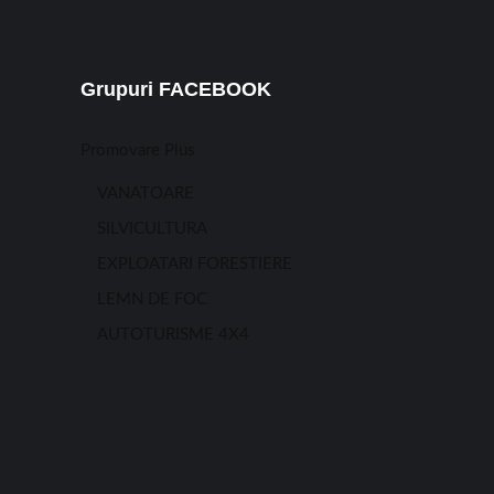
Grupuri FACEBOOK
Promovare Plus
VANATOARE
SILVICULTURA
EXPLOATARI FORESTIERE
LEMN DE FOC
AUTOTURISME 4X4