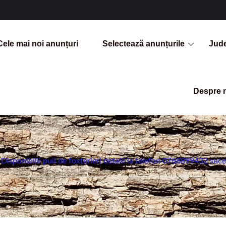
Cele mai noi anunțuri
Selectează anunțurile
Jud
Despre 
Disponibilii puii de foxterieri detalii la telefon 0768899432 suc