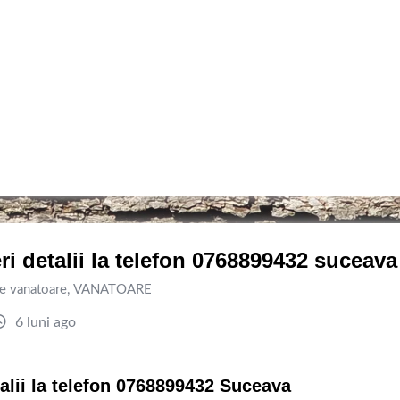
eri detalii la telefon 0768899432 suceava
de vanatoare
,
VANATOARE
6 luni ago
etalii la telefon 0768899432 Suceava