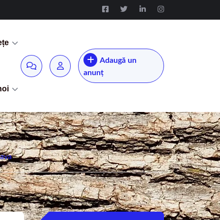
ețe
Adaugă un
anunț
noi
eava