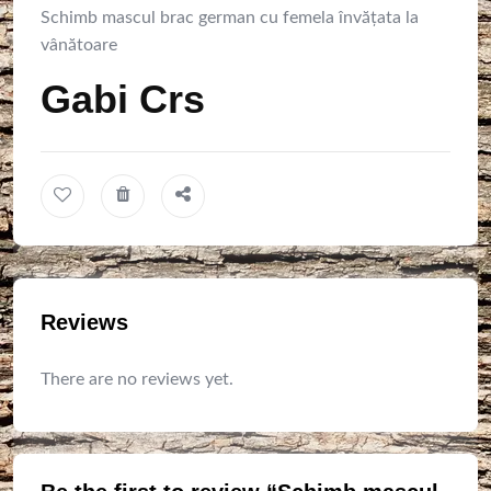
Schimb mascul brac german cu femela învățata la
vânătoare
Gabi Crs
Reviews
There are no reviews yet.