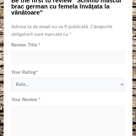
Be the first to review “Schimb mascul
brac german cu femela învățata la
vânătoare”
Adresa ta de email nu va fi publicată.
Câmpurile
obligatorii sunt marcate cu
*
Review Title
*
Your Rating
*
Your Review
*