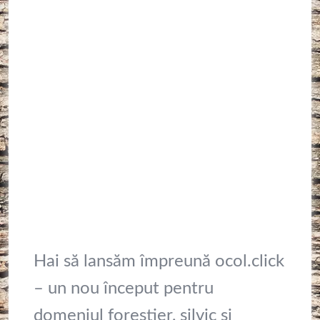
accesorii
,
VANATOARE
Toate 3 Cărțile 110 Lei Plus 15
Transport! Postat Si Pe Alte
Grupuri.
(Fixed)
Vinde
2 zile ago
Sighişoara
,
Judetul MURES
,
Romania
5 views
Hai să lansăm împreună ocol.click
– un nou început pentru
domeniul forestier, silvic și